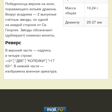
Победоносца верхом на коне,
Масса
10,24 г
поражающего копьём дракона.
общая
Вокруг всадника — 2 выпуклые
счётные звезды, по одной
Диаметр
25-27 мм
на каждой стороне от Св.
Георгия. Звёзды обозначают
(дублируют) номинал монеты.
Реверс
В верхней части — надпись
в четыре строки:
«•2•"│"ДВЕ"│"КОПЕИКИ"│"•17
62•". В нижней части —
изображена военная арматура.