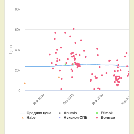
80k
60k
Цена
40k
20k
0
Янв 2010
Янв 2015
Янв 2020
Янв 2025
Средняя цена
Anumis
Efimok
Habe
Аукцион СПБ
Волмар