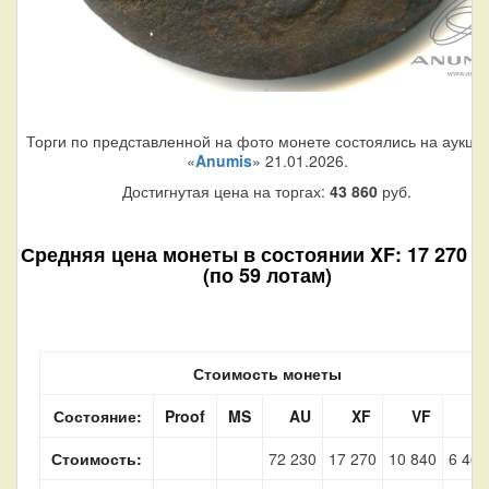
Торги по представленной на фото монете состоялись на аукци
«
Anumis
» 21.01.2026.
Достигнутая цена на торгах:
43 860
руб.
Средняя цена монеты в состоянии XF: 17 270 р
(по 59 лотам)
Стоимость монеты
Состояние:
Proof
MS
AU
XF
VF
F
Стоимость:
72 230
17 270
10 840
6 460