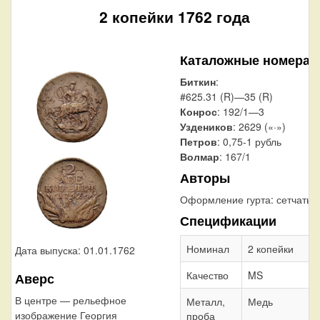
2 копейки 1762 года
Каталожные номера
Биткин
:
#625.31 (R)—35 (R)
Конрос
: 192/1—3
Уздеников
: 2629 («·»)
Петров
: 0,75-1 рубль
Волмар
: 167/1
Авторы
Оформление гурта:
сетчатый
Спецификации
Номинал
2 копейки
Дата выпуска: 01.01.1762
Качество
MS
Аверс
В центре — рельефное
Металл,
Медь
изображение Георгия
проба