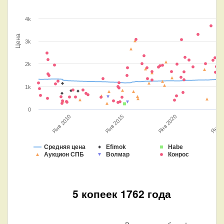
4k
Цена
3k
2k
1k
0
Янв 2020
Янв 2015
Янв 2010
Янв 2
Средняя цена
Efimok
Habe
Аукцион СПБ
Волмар
Конрос
5 копеек 1762 года