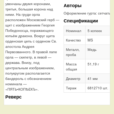
увенчаны двумя коронами,
Авторы
третья, большая корона над
Оформление гурта:
сетчатый
ними. На груди орла
расположен Московский герб —
Спецификации
щит с изображением Георгия
Победоносца, поражающего
Номинал
5 копеек
копьём дракона. Вокруг щита
Качество
MS
орденская цепь с орденом Св.
апостола Андрея
Металл,
Медь
Первозванного. В правой лапе
проба
орла — скипетр, в левой —
держава. Внизу, под
Масса
51,19 г
центральным изображением,
общая
полукругом располагается
бандероль с обозначением
Диаметр
41 мм
номинала —
Тираж
6812710 шт.
«ПЯТЬ•КОПѢЕКЪ».
Реверс