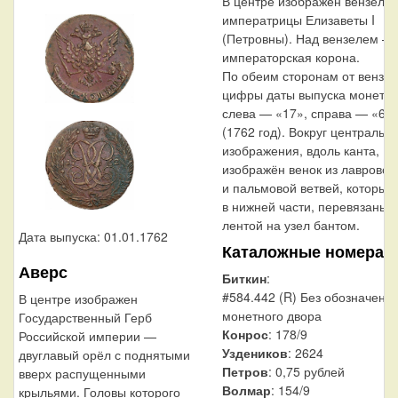
В центре изображён вензель
императрицы Елизаветы I
(Петровны). Над вензелем —
императорская корона.
По обеим сторонам от вензе
цифры даты выпуска монеты:
слева — «17», справа — «62
(1762 год). Вокруг центральн
изображения, вдоль канта,
изображён венок из лавровой
и пальмовой ветвей, которые,
в нижней части, перевязаны
лентой на узел бантом.
Дата выпуска: 01.01.1762
Каталожные номера
Аверс
Биткин
:
#584.442 (R) Без обозначени
В центре изображен
монетного двора
Государственный Герб
Конрос
: 178/9
Российской империи —
Уздеников
: 2624
двуглавый орёл с поднятыми
Петров
: 0,75 рублей
вверх распущенными
Волмар
: 154/9
крыльями. Головы которого