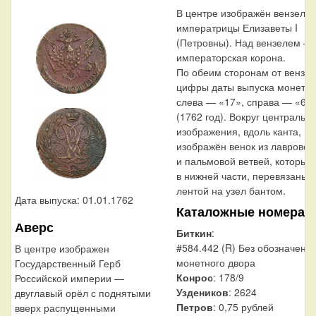
В центре изображён вензель
императрицы Елизаветы I
(Петровны). Над вензелем —
императорская корона.
По обеим сторонам от вензе
цифры даты выпуска монеты:
слева — «17», справа — «62
(1762 год). Вокруг центральн
изображения, вдоль канта,
изображён венок из лавровой
и пальмовой ветвей, которые,
в нижней части, перевязаны
лентой на узел бантом.
Дата выпуска: 01.01.1762
Каталожные номера
Аверс
Биткин
:
#584.442 (R) Без обозначени
В центре изображен
монетного двора
Государственный Герб
Конрос
: 178/9
Российской империи —
Уздеников
: 2624
двуглавый орёл с поднятыми
Петров
: 0,75 рублей
вверх распущенными