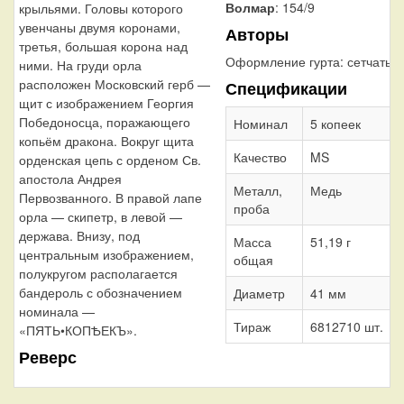
Волмар
: 154/9
крыльями. Головы которого
увенчаны двумя коронами,
Авторы
третья, большая корона над
Оформление гурта:
сетчатый
ними. На груди орла
расположен Московский герб —
Спецификации
щит с изображением Георгия
Победоносца, поражающего
Номинал
5 копеек
копьём дракона. Вокруг щита
Качество
MS
орденская цепь с орденом Св.
апостола Андрея
Металл,
Медь
Первозванного. В правой лапе
проба
орла — скипетр, в левой —
держава. Внизу, под
Масса
51,19 г
центральным изображением,
общая
полукругом располагается
бандероль с обозначением
Диаметр
41 мм
номинала —
Тираж
6812710 шт.
«ПЯТЬ•КОПѢЕКЪ».
Реверс