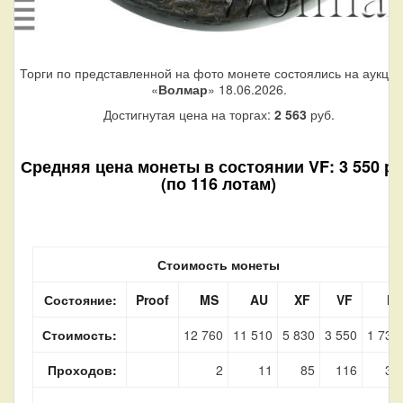
Торги по представленной на фото монете состоялись на аукци
«
Волмар
» 18.06.2026.
Достигнутая цена на торгах:
2 563
руб.
Средняя цена монеты в состоянии VF: 3 550 ру
(по 116 лотам)
Стоимость монеты
Состояние:
Proof
MS
AU
XF
VF
F
Стоимость:
12 760
11 510
5 830
3 550
1 730
Проходов:
2
11
85
116
34