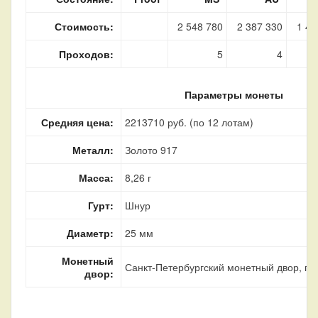
Стоимость:
2 548 780
2 387 330
1 42
Проходов:
5
4
Параметры монеты
Средняя цена:
2213710 руб. (по 12 лотам)
Металл:
Золото 917
Масса:
8,26 г
Гурт:
Шнур
Диаметр:
25 мм
Монетный
Санкт-Петербургский монетный двор, г. 
двор: