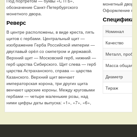
Под портретом — буквы «С П Б»,
монетный двор
обозначение Санкт-Петербургского
Оформление гур
монетного двора.
Специфика
Реверс
Номинал
В центре расположены, в виде креста, пять
щитов с гербами. Центральный щит —
Качество
изображение Герба Российской империи —
двуглавый орёл со скипетром и державой.
Металл, проба
Верхний щит — Московский герб, нижний —
герб царства Сибирского. Щит слева — герб
Масса общая
царства Астраханского, справа — царства
Диаметр
Казанского. Верхний щит венчает
императорская корона, три других щита
Тираж
венчают царские короны. Между круговыми
гербами — четыре маленькие розы, над
ними цифры даты выпуска: «1», «7», «6»,