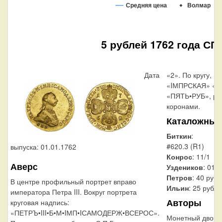
Средняя цена
Волмар
5 рублей 1762 года СП
Дата
«2». По кругу, в
«IМПРСКАЯ» «
«ПЯТЬ•РУБ», раз
коронами.
Каталожные
Биткин
:
#620.3 (R1)
выпуска: 01.01.1762
Конрос
: 11/1
Аверс
Уздеников
: 010
Петров
: 40 руб
В центре профильный портрет вправо
Ильин
: 25 рубл
императора Петра III. Вокруг портрета
Авторы
круговая надпись:
«ПЕТРЪ•III•Б•М•IМП•IСАМОДЕРЖ•ВСЕРОС».
Монетный двор: