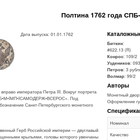
Полтина 1762 года СПБ
Каталожны
Дата выпуска: 01.01.1762
Биткин
:
#622.13 (R)
Конрос
: 109/2
Уздеников
: 093
Петров
: 3 рубл
Волмар
: 99/2
Авторы
вправо императора Петра III. Вокруг портрета
Монетный двор
II•Б•М•IМП•IСАМОДЕРЖ•ВСЕРОС». Под
Оформление гу
бозначение Санкт-Петербургского монетного
Специфика
Номинал
твенный Герб Российской империи — двуглавый
Качество
ущенными крыльями, головы которого увенчаны