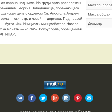
шая корона над ними. На груди орла расположен
Металл, проб
бражением Георгия Победоносца, поражающего
орденская цепь с орденом Св. Апостола Андрея
Масса общая
 орла — скипетр, в левой — держава. Под правой
Диаметр
й — буква «К». Инициалы минцмейстера Назара
уска монеты — «1762». Вокруг орла, обращенная
ОЛТИНА•".
© 2026
Архив монет
. Разработка ©
Endis.ru
.