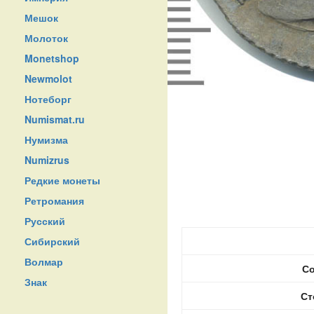
Мешок
Молоток
Monetshop
Newmolot
Нотеборг
Numismat.ru
Нумизма
Numizrus
Редкие монеты
Ретромания
Русский
Сибирский
Волмар
Со
Знак
Ст