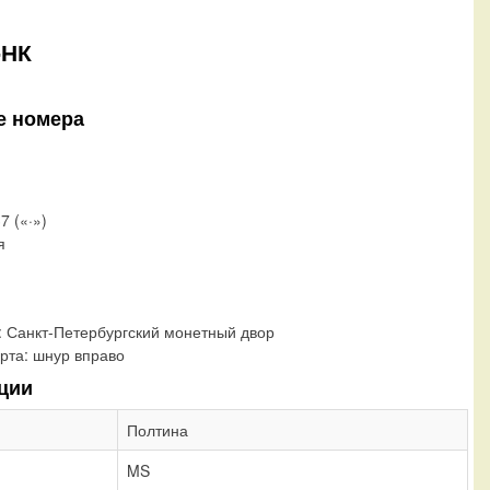
-НК
е номера
7 («·»)
я
:
Санкт-Петербургский монетный двор
рта:
шнур вправо
ции
Полтина
MS