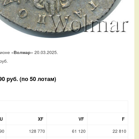
ционе «
Волмар
» 20.03.2025.
руб.
0 руб. (по 50 лотам)
U
XF
VF
F
90
128 770
61 120
22 810