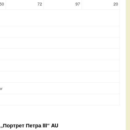
50
72
97
20
рг
„Портрет Петра III“ AU