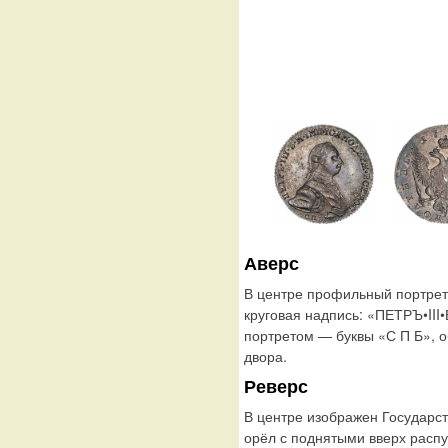
Аверс
В центре профильный портрет 
круговая надпись: «ПЕТРЪ•I
портретом — буквы «С П Б», о
двора.
Реверс
В центре изображен Государс
орёл с поднятыми вверх расп