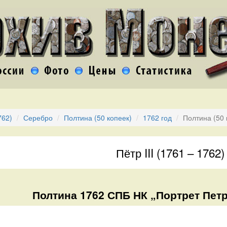
762)
Серебро
Полтина (50 копеек)
1762 год
Полтина (50 
Пётр III (1761 – 1762)
Полтина 1762 СПБ НК „Портрет Петра