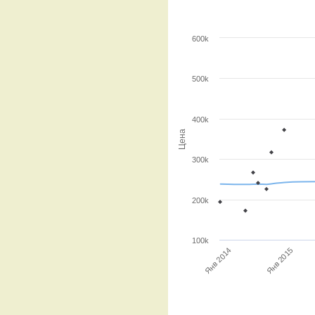
600k
500k
400k
Цена
300k
200k
100k
Янв 2014
Янв 2015