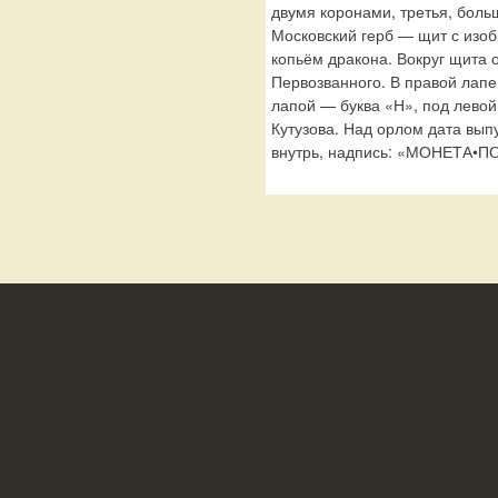
двумя коронами, третья, боль
Московский герб — щит с изо
копьём дракона. Вокруг щита 
Первозванного. В правой лапе
лапой — буква «Н», под лево
Кутузова. Над орлом дата вып
внутрь, надпись: «МОНЕТА•П