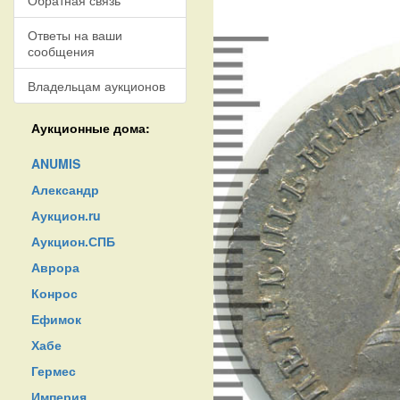
Обратная связь
Ответы на ваши
сообщения
Владельцам аукционов
Аукционные дома:
ANUMIS
Александр
Аукцион.ru
Аукцион.СПБ
Аврора
Конрос
Ефимок
Хабе
Гермес
Империя