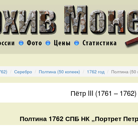
762)
Серебро
Полтина (50 копеек)
1762 год
Полтина (50 
Пётр III (1761 – 1762)
Полтина 1762 СПБ НК „Портрет Петра