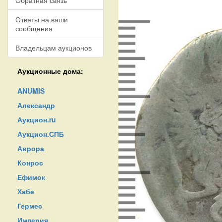
Обратная связь
Ответы на ваши
сообщения
Владельцам аукционов
Аукционные дома:
ANUMIS
Александр
Аукцион.ru
Аукцион.СПБ
Аврора
Конрос
Ефимок
Хабе
Гермес
Империя