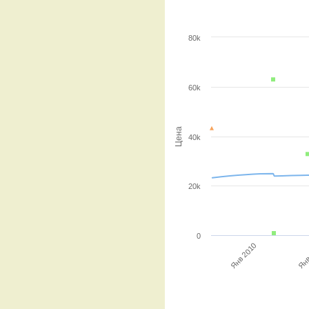
80k
60k
Цена
40k
20k
0
Янв
Янв 2010