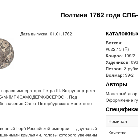
Полтина 1762 года СПБ
Каталожны
Дата выпуска: 01.01.1762
Биткин
:
#622.13 (R)
Конрос
: 109/2
Уздеников
: 093
Петров
: 3 рубл
Волмар
: 99/2
Авторы
вправо императора Петра III. Вокруг портрета
Монетный двор
II•Б•М•IМП•IСАМОДЕРЖ•ВСЕРОС». Под
Оформление гу
бозначение Санкт-Петербургского монетного
Специфика
Номинал
твенный Герб Российской империи — двуглавый
Качество
ущенными крыльями, головы которого увенчаны