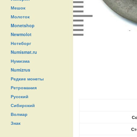
Мешок
Молоток
Monetshop
Newmolot
Нотеборг
Numismat.ru
Нумизма
Numizrus
Редкие монеты
Ретромания
Русский
Сибирский
Волмар
Со
Знак
Ст