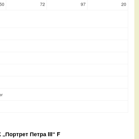
50
72
97
20
рг
„Портрет Петра III“ F