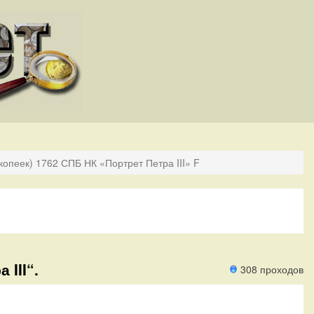
копеек) 1762 СПБ НК «Портрет Петра III» F
 III“.
308 проходов