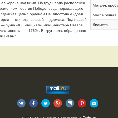
шая корона над ними. На груди орла расположен
Металл, проб
бражением Георгия Победоносца, поражающего
орденская цепь с орденом Св. Апостола Андрея
Масса общая
 орла — скипетр, в левой — держава. Под правой
Диаметр
й — буква «К». Инициалы минцмейстера Назара
уска монеты — «1762». Вокруг орла, обращенная
ОЛТИНА•".
© 2026
Архив монет
. Разработка ©
Endis.ru
.