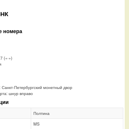
-НК
е номера
7 («·»)
я
:
Санкт-Петербургский монетный двор
рта:
шнур вправо
ции
Полтина
MS