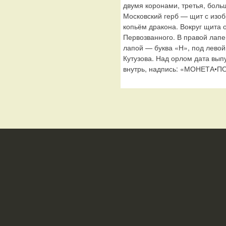
двумя коронами, третья, боль
Московский герб — щит с изо
копьём дракона. Вокруг щита 
Первозванного. В правой лапе
лапой — буква «Н», под лево
Кутузова. Над орлом дата вып
внутрь, надпись: «МОНЕТА•П