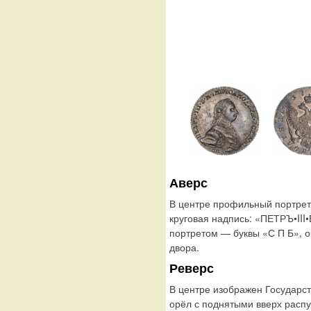
Аверс
В центре профильный портрет 
круговая надпись: «ПЕТРЪ•I
портретом — буквы «С П Б», о
двора.
Реверс
В центре изображен Государс
орёл с поднятыми вверх расп