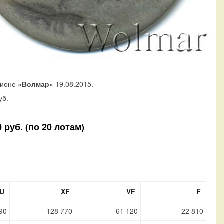
ционе «
Волмар
» 19.08.2015.
уб.
 руб. (по 20 лотам)
U
XF
VF
F
90
128 770
61 120
22 810