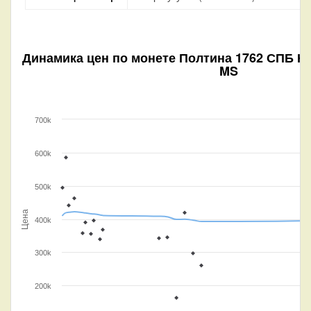
Динамика цен по монете
Полтина 1762 СПБ НК 
MS
700k
600k
500k
Цена
400k
300k
200k