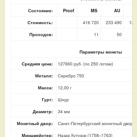
Состояние:
Proof
MS
AU
Стоимость:
416 720
233 490
128
Проходов:
11
50
Параметры монеты
Средняя цена:
127660 руб. (по 250 лотам)
Металл:
Серебро 750
Масса:
12,00 г
Гурт:
Шнур
Диаметр:
34 мм
Монетный двор:
Санкт-Петербургский монетный двор, г
Минцмейстер:
Назар Кутузов (1758–1763)