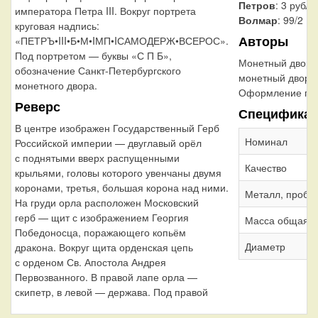
Петров
: 3 рубля
императора Петра III. Вокруг портрета
Волмар
: 99/2
круговая надпись:
Авторы
«ПЕТРЪ•III•Б•М•IМП•IСАМОДЕРЖ•ВСЕРОС».
Под портретом — буквы «С П Б»,
Монетный двор:
обозначение Санкт-Петербургского
монетный двор
монетного двора.
Оформление гур
Реверс
Специфика
В центре изображен Государственный Герб
Номинал
Российской империи — двуглавый орёл
с поднятыми вверх распущенными
Качество
крыльями, головы которого увенчаны двумя
коронами, третья, большая корона над ними.
Металл, проба
На груди орла расположен Московский
герб — щит с изображением Георгия
Масса общая
Победоносца, поражающего копьём
Диаметр
дракона. Вокруг щита орденская цепь
с орденом Св. Апостола Андрея
Первозванного. В правой лапе орла —
скипетр, в левой — держава. Под правой