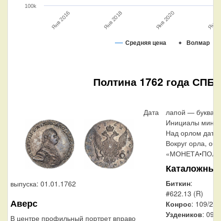
100k
Янв 2020
Янв 2
Янв 2016
Янв 2018
Средняя цена
Волмар
Полтина 1762 года СПБ-
Дата
лапой — буква «
Инициалы минцм
Над орлом дата 
Вокруг орла, об
«МОНЕТА•ПОЛТИ
Каталожные
Биткин
:
выпуска: 01.01.1762
#622.13 (R)
Аверс
Конрос
: 109/2
Уздеников
: 0937
В центре профильный портрет вправо