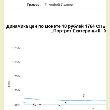
Гравер:
Тимофей Иванов
Динамика цен по монете
10 рублей 1764 СПБ Т
„Портрет Екатерины II“ XF
1 250k
1 000k
750k
Цена
500k
250k