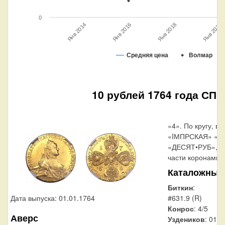
0
Янв 2016
Янв 2014
Янв 2020
Янв 2018
Средняя цена
Волмар
10 рублей 1764 года СПБ
«4». По кругу, вд
«IМПРСКАЯ» «Р
«ДЕСЯТ•РУБ», р
части коронами.
Каталожные
Биткин
:
#631.9 (R)
Дата выпуска: 01.01.1764
Конрос
: 4/5
Аверс
Уздеников
: 0111