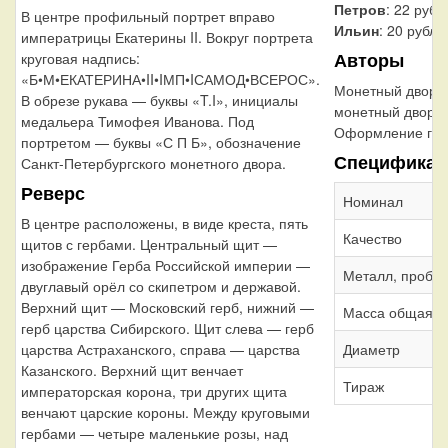
Петров
: 22 рубл
В центре профильный портрет вправо
Ильин
: 20 рубле
императрицы Екатерины II. Вокруг портрета
Авторы
круговая надпись:
«Б•М•ЕКАТЕРИНА•II•IМП•IСАМОД•ВСЕРОС».
Монетный двор:
В обрезе рукава — буквы «T.I», инициалы
монетный двор
медальера Тимофея Иванова. Под
Оформление гур
портретом — буквы «С П Б», обозначение
Спецификац
Санкт-Петербургского монетного двора.
Реверс
Номинал
В центре расположены, в виде креста, пять
Качество
щитов с гербами. Центральный щит —
изображение Герба Российской империи —
Металл, проба
двуглавый орёл со скипетром и державой.
Верхний щит — Московский герб, нижний —
Масса общая
герб царства Сибирского. Щит слева — герб
Диаметр
царства Астраханского, справа — царства
Казанского. Верхний щит венчает
Тираж
императорская корона, три других щита
венчают царские короны. Между круговыми
гербами — четыре маленькие розы, над