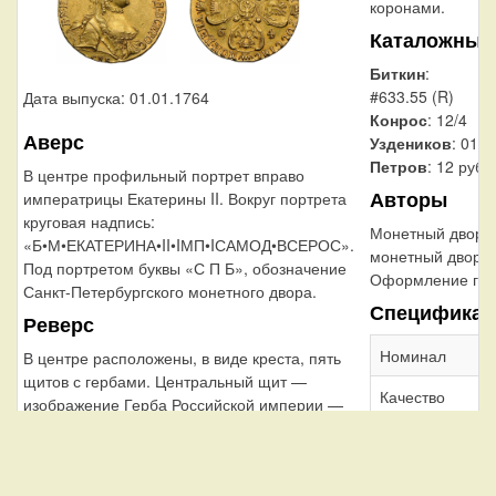
коронами.
Каталожные
Биткин
:
#633.55 (R)
Дата выпуска: 01.01.1764
Конрос
: 12/4
Аверс
Уздеников
: 0112
Петров
: 12 рубл
В центре профильный портрет вправо
Авторы
императрицы Екатерины II. Вокруг портрета
круговая надпись:
Монетный двор:
«Б•М•ЕКАТЕРИНА•II•IМП•IСАМОД•ВСЕРОС».
монетный двор
Под портретом буквы «С П Б», обозначение
Оформление гур
Санкт-Петербургского монетного двора.
Спецификац
Реверс
Номинал
В центре расположены, в виде креста, пять
щитов с гербами. Центральный щит —
Качество
изображение Герба Российской империи —
двуглавый орёл со скипетром и державой.
Металл, проба
Верхний щит — Московский герб, нижний —
герб царства Сибирского. Щит слева — герб
Масса общая