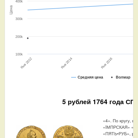
400k
Цена
300k
200k
100k
Янв 2012
Янв 2016
Янв 2014
Средняя цена
Волмар
5 рублей 1764 года СП
«4». По кругу, вд
«IМПРСКАЯ» «Р
«ПЯТЬ•РУБ», раз