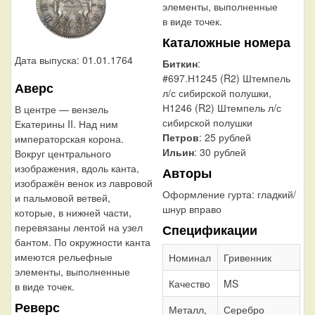
элементы, выполненные
в виде точек.
Каталожные номера
Дата выпуска: 01.01.1764
Биткин
:
#697.Н1245 (R2) Штемпель
Аверс
л/с сибирской полушки,
Н1246 (R2) Штемпель л/с
В центре — вензель
сибирской полушки
Екатерины II. Над ним
Петров
: 25 рублей
императорская корона.
Ильин
: 30 рублей
Вокруг центрального
изображения, вдоль канта,
Авторы
изображён венок из лавровой
Оформление гурта:
гладкий/
и пальмовой ветвей,
шнур вправо
которые, в нижней части,
перевязаны лентой на узел
Спецификации
бантом. По окружности канта
имеются рельефные
Номинал
Гривенник
элементы, выполненные
Качество
MS
в виде точек.
Реверс
Металл,
Серебро