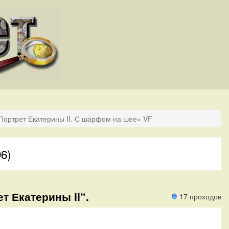
Портрет Екатерины II. С шарфом на шее» VF
96)
т Екатерины II“.
17 проходов