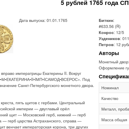
5 рублей 1765 года С
Дата выпуска: 01.01.1765
Биткин
:
#633.56 (R)
Конрос
: 12/5
Уздеников
: 01
Петров
: 12 ру
Авторы
Монетный двор
Оформление гу
вправо императрицы Екатерины II. Вокруг
Специфика
 «Б•М•ЕКАТЕРИНА•II•IМП•IСАМОД•ВСЕРОС». Под
значение Санкт-Петербургского монетного двора.
Номинал
Качество
 креста, пять щитов с гербами. Центральный
сийской империи — двуглавый орёл
Металл, проб
хний щит — Московский герб, нижний — герб
Масса общая
а — герб царства Астраханского, справа —
щит венчает императорская корона, три других