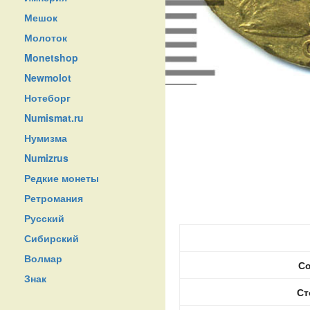
Мешок
Молоток
Monetshop
Newmolot
Нотеборг
Numismat.ru
Нумизма
Numizrus
Редкие монеты
Ретромания
Русский
Сибирский
Волмар
Со
Знак
Ст