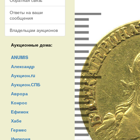
Обратная связь
Ответы на ваши
сообщения
Владельцам аукционов
Аукционные дома:
ANUMIS
Александр
Аукцион.ru
Аукцион.СПБ
Аврора
Конрос
Ефимок
Хабе
Гермес
Империя