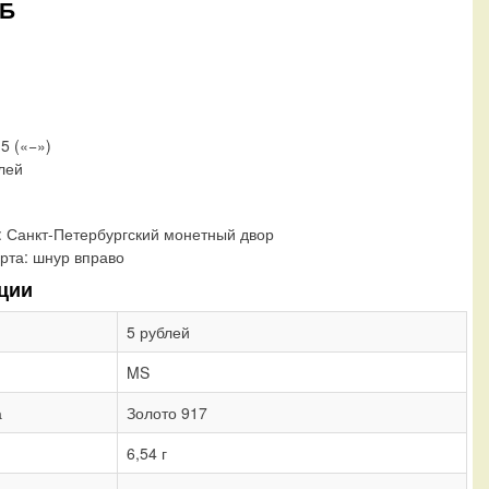
ПБ
15 («−»)
блей
:
Санкт-Петербургский монетный двор
рта:
шнур вправо
ции
5 рублей
MS
а
Золото 917
6,54 г