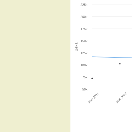
225k
200k
175k
150k
Цена
125k
100k
75k
50k
Янв 2012
Янв 2011