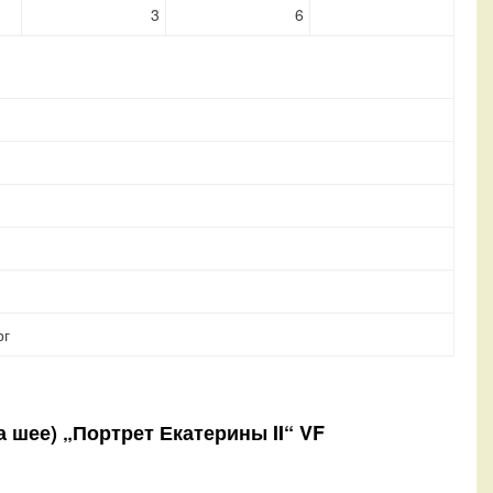
3
6
рг
 шее) „Портрет Екатерины II“ VF