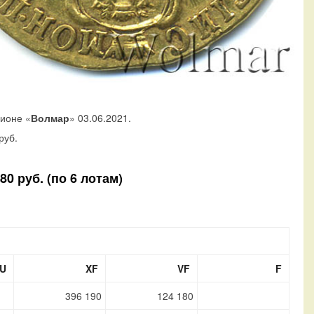
ционе «
Волмар
» 03.06.2021.
руб.
0 руб. (по 6 лотам)
U
XF
VF
F
396 190
124 180