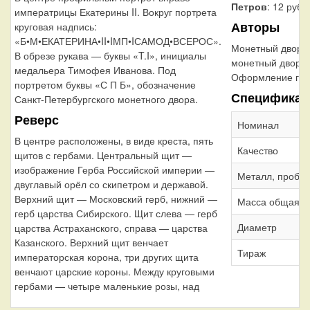
Петров
: 12 рубл
императрицы Екатерины II. Вокруг портрета
Авторы
круговая надпись:
«Б•М•ЕКАТЕРИНА•II•IМП•IСАМОД•ВСЕРОС».
Монетный двор:
В обрезе рукава — буквы «T.I», инициалы
монетный двор
медальера Тимофея Иванова. Под
Оформление гур
портретом буквы «С П Б», обозначение
Спецификац
Санкт-Петербургского монетного двора.
Реверс
Номинал
В центре расположены, в виде креста, пять
Качество
щитов с гербами. Центральный щит —
изображение Герба Российской империи —
Металл, проба
двуглавый орёл со скипетром и державой.
Верхний щит — Московский герб, нижний —
Масса общая
герб царства Сибирского. Щит слева — герб
Диаметр
царства Астраханского, справа — царства
Казанского. Верхний щит венчает
Тираж
императорская корона, три других щита
венчают царские короны. Между круговыми
гербами — четыре маленькие розы, над