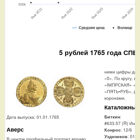
500k
Янв 2021
Янв 2022
Янв 2023
Янв 2024
Средняя цена
Волмар
5 рублей 1765 года СПБ-
ними цифры даты 
«5». По кругу, вд
«IМПРСКАЯ» «Р
«ПЯТЬ•РУБ», раз
коронами.
Каталожные
Биткин
:
Дата выпуска: 01.01.1765
#633.57 (R) Ини
Аверс
Конрос
: 12/6
Уздеников
: 0114
В центре профильный портрет вправо