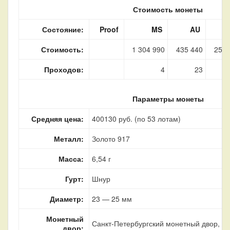
Стоимость монеты
Состояние:
Proof
MS
AU
Стоимость:
1 304 990
435 440
250 
Проходов:
4
23
Параметры монеты
Средняя цена:
400130 руб. (по 53 лотам)
Металл:
Золото 917
Масса:
6,54 г
Гурт:
Шнур
Диаметр:
23 — 25 мм
Монетный
Санкт-Петербургский монетный двор, г.
двор: