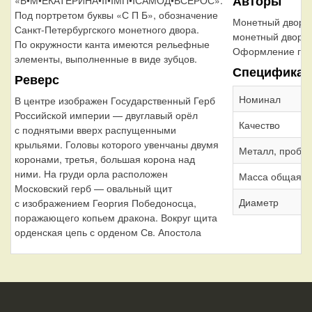
Авторы
Под портретом буквы «С П Б», обозначение
Монетный двор:
Санкт-Петербургского монетного двора.
монетный двор
По окружности канта имеются рельефные
Оформление гур
элементы, выполненные в виде зубцов.
Спецификац
Реверс
Номинал
В центре изображен Государственный Герб
Российской империи — двуглавый орёл
Качество
с поднятыми вверх распущенными
крыльями. Головы которого увенчаны двумя
Металл, проба
коронами, третья, большая корона над
ними. На груди орла расположен
Масса общая
Московский герб — овальный щит
Диаметр
с изображением Георгия Победоносца,
поражающего копьем дракона. Вокруг щита
орденская цепь с орденом Св. Апостола