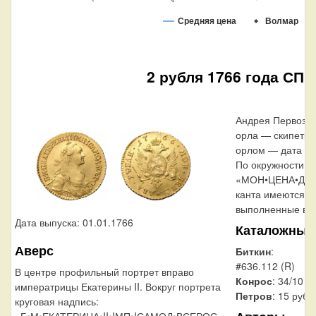
Средняя цена
Волмар
2 рубля 1766 года СПБ
Андрея Первозва
орла — скипетр,
орлом — дата вы
По окружности, в
«МОН•ЦЕНА•ДВА•
канта имеются 
выполненные в в
Дата выпуска: 01.01.1766
Каталожные
Аверс
Биткин
:
#636.112 (R)
В центре профильный портрет вправо
Конрос
: 34/10
императрицы Екатерины II. Вокруг портрета
Петров
: 15 рубл
круговая надпись:
«Б•М•ЕКАТЕРИНА•II•IМП•IСАМОД•ВСЕРОС».