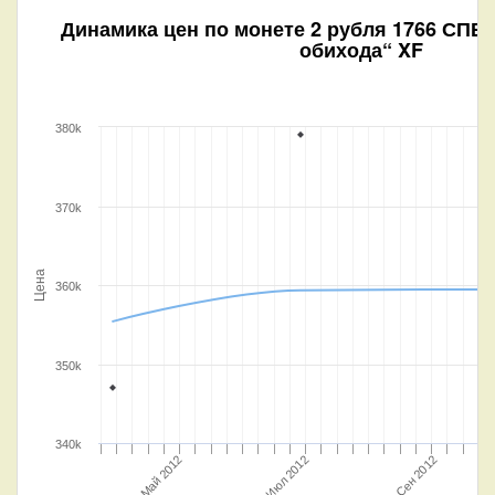
Динамика цен по монете
2 рубля 1766 СПБ
обихода“ XF
380k
370k
Цена
360k
350k
340k
Июл 2012
Сен 2012
Май 2012