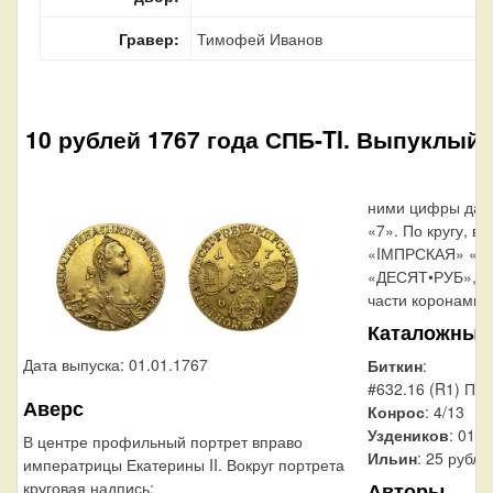
Гравер:
Тимофей Иванов
10 рублей 1767 года СПБ-TI. Выпуклый 
ними цифры даты 
«7». По кругу, вд
«IМПРСКАЯ» «Р
«ДЕСЯТ•РУБ», р
части коронами.
Каталожные
Дата выпуска: 01.01.1767
Биткин
:
#632.16 (R1) По
Аверс
Конрос
: 4/13
Уздеников
: 0119
В центре профильный портрет вправо
Ильин
: 25 рубле
императрицы Екатерины II. Вокруг портрета
Авторы
круговая надпись: