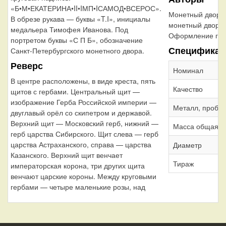
«Б•М•ЕКАТЕРИНА•II•IМП•IСАМОД•ВСЕРОС».
Монетный двор:
В обрезе рукава — буквы «T.I», инициалы
монетный двор
медальера Тимофея Иванова. Под
Оформление гур
портретом буквы «С П Б», обозначение
Спецификац
Санкт-Петербургского монетного двора.
Реверс
Номинал
В центре расположены, в виде креста, пять
Качество
щитов с гербами. Центральный щит —
изображение Герба Российской империи —
Металл, проба
двуглавый орёл со скипетром и державой.
Верхний щит — Московский герб, нижний —
Масса общая
герб царства Сибирского. Щит слева — герб
царства Астраханского, справа — царства
Диаметр
Казанского. Верхний щит венчает
Тираж
императорская корона, три других щита
венчают царские короны. Между круговыми
гербами — четыре маленькие розы, над