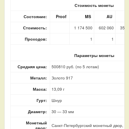
Стоимость монеты
Состояние:
Proof
MS
AU
Стоимость:
1 174 500
602 060
353 
Проходов:
1
1
Параметры монеты
Средняя цена:
500810 руб. (по 5 лотам)
Металл:
Золото 917
Масса:
13,09 г
Гурт:
Шнур
Диаметр:
30 — 33 мм
Монетный
Санкт-Петербургский монетный двор, г.
двор: