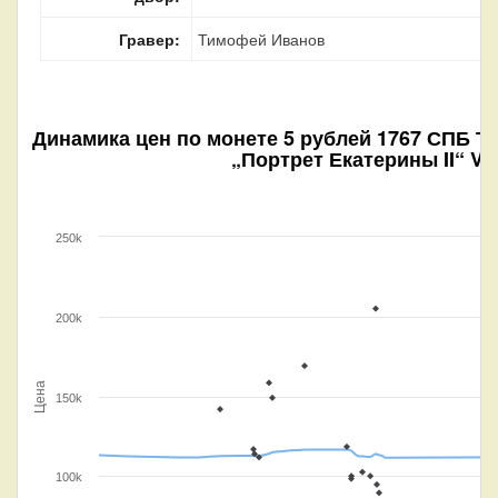
Гравер:
Тимофей Иванов
Динамика цен по монете
5 рублей 1767 СПБ ТI
„Портрет Екатерины II“ VF
250k
200k
Цена
150k
100k