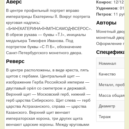
Аверс
Конрос
: 12/12
Уздеников
: 0120
В центре профильный портрет вправо
Петров
: 11 рубл
императрицы Екатерины II. Вокруг портрета
Авторы
круговая надпись:
«Б•М•ЕКАТЕРИНА•II•IМП•IСАМОД•ВСЕРОС».
Монетный двор:
В обрезе рукава — буквы «T.I», инициалы
монетный двор
медальера Тимофея Иванова. Под
Оформление гур
портретом буквы «С П Б», обозначение
Спецификац
Санкт-Петербургского монетного двора.
Реверс
Номинал
В центре расположены, в виде креста, пять
Качество
щитов с гербами. Центральный щит —
изображение Герба Российской империи —
Металл, проба
двуглавый орёл со скипетром и державой.
Верхний щит — Московский герб, нижний —
Масса общая
герб царства Сибирского. Щит слева — герб
Диаметр
царства Астраханского, справа — царства
Казанского. Верхний щит венчает
Тираж
императорская корона, три других щита
венчают царские короны. Между круговыми