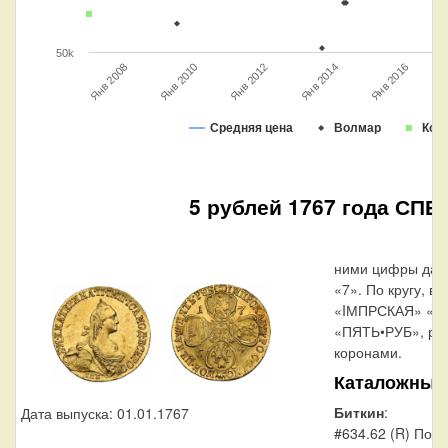
50k
Янв 2008
Я
Янв 2014
Янв 2010
Янв 2016
Янв 2012
Средняя цена
Волмар
Кон
5 рублей 1767 года СПБ-
ними цифры даты 
«7». По кругу, вд
«IМПРСКАЯ» «Р
«ПЯТЬ•РУБ», раз
коронами.
Каталожные
Биткин
:
Дата выпуска: 01.01.1767
#634.62 (R) Порт