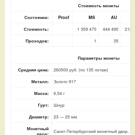
Стоимость монеты
Состояние:
Proof
MS
AU
Стоимость:
1 359 470
444 490
212 
Проходов:
1
35
Параметры монеты
Средняя цена:
260500 руб. (по 135 лотам)
Металл:
Золото 917
Масса:
6,54 г
Гурт:
Шнур
Диаметр:
23 — 25 мм
Монетный
Санкт-Петербургский монетный двор, г.
двор: