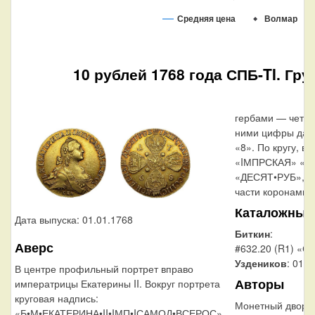
Средняя цена
Волмар
10 рублей 1768 года СПБ-TI. Гр
гербами — четыр
ними цифры даты 
«8». По кругу, вд
«IМПРСКАЯ» «Р
«ДЕСЯТ•РУБ», р
части коронами.
Каталожные
Дата выпуска: 01.01.1768
Биткин
:
Аверс
#632.20 (R1) «С
Уздеников
: 0121
В центре профильный портрет вправо
Авторы
императрицы Екатерины II. Вокруг портрета
круговая надпись:
Монетный двор:
«Б•М•ЕКАТЕРИНА•II•IМП•IСАМОД•ВСЕРОС».