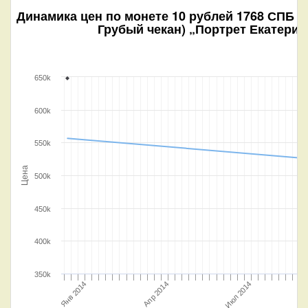
Динамика цен по монете
10 рублей 1768 СПБ Т
Грубый чекан) „Портрет Екатерины
650k
600k
550k
Цена
500k
450k
400k
350k
Янв 2014
Июл 2014
Апр 2014