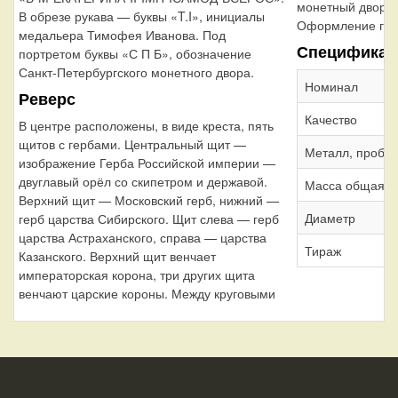
монетный двор
В обрезе рукава — буквы «T.I», инициалы
Оформление гур
медальера Тимофея Иванова. Под
Спецификац
портретом буквы «С П Б», обозначение
Санкт-Петербургского монетного двора.
Номинал
Реверс
Качество
В центре расположены, в виде креста, пять
щитов с гербами. Центральный щит —
Металл, проба
изображение Герба Российской империи —
двуглавый орёл со скипетром и державой.
Масса общая
Верхний щит — Московский герб, нижний —
Диаметр
герб царства Сибирского. Щит слева — герб
царства Астраханского, справа — царства
Тираж
Казанского. Верхний щит венчает
императорская корона, три других щита
венчают царские короны. Между круговыми