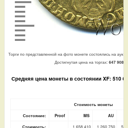
Торги по представленной на фото монете состоялись на аукци
Достигнутая цена на торгах:
647 908
ру
Средняя цена монеты в состоянии XF: 510 640
Стоимость монеты
Состояние:
Proof
MS
AU
Стоимость:
1 658 410
1 260 750
510