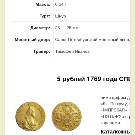
Масса:
6,54 г
Гурт:
Шнур
Диаметр:
23 — 25 мм
Монетный двор:
Санкт-Петербургский монетный двор, г.
Гравер:
Тимофей Иванов
5 рублей 1769 года СПБ-
ними цифры даты 
«9». По кругу, вд
«IМПРСКАЯ» «Р
«ПЯТЬ•РУБ», раз
коронами.
Каталожные