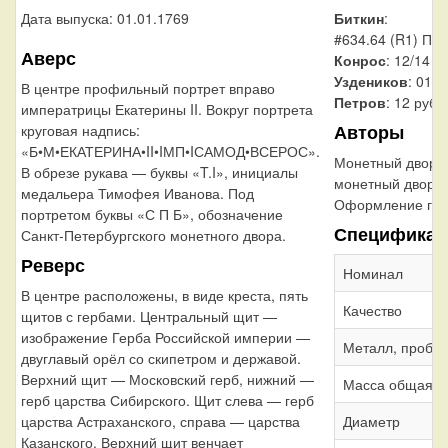
Биткин
:
Дата выпуска: 01.01.1769
#634.64 (R1) Пор
Аверс
Конрос
: 12/14
Уздеников
: 0124
В центре профильный портрет вправо
Петров
: 12 рубл
императрицы Екатерины II. Вокруг портрета
Авторы
круговая надпись:
«Б•М•ЕКАТЕРИНА•II•IМП•IСАМОД•ВСЕРОС».
Монетный двор:
В обрезе рукава — буквы «T.I», инициалы
монетный двор
медальера Тимофея Иванова. Под
Оформление гур
портретом буквы «С П Б», обозначение
Спецификац
Санкт-Петербургского монетного двора.
Реверс
Номинал
В центре расположены, в виде креста, пять
Качество
щитов с гербами. Центральный щит —
изображение Герба Российской империи —
Металл, проба
двуглавый орёл со скипетром и державой.
Верхний щит — Московский герб, нижний —
Масса общая
герб царства Сибирского. Щит слева — герб
Диаметр
царства Астраханского, справа — царства
Казанского. Верхний щит венчает