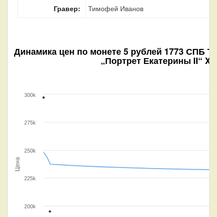
Гравер:
Тимофей Иванов
Динамика цен по монете
5 рублей 1773 СПБ ТI
„Портрет Екатерины II“ XF
300k
275k
250k
Цена
225k
200k