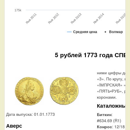
175k
Янв 2013
Янв 2015
Янв 2012
Янв 2014
Янв 2011
Средняя цена
Волмар
5 рублей 1773 года СПБ-
ними цифры даты 
«3». По кругу, вд
«IМПРСКАЯ» «Р
«ПЯТЬ•РУБ», раз
коронами.
Каталожные
Дата выпуска: 01.01.1773
Биткин
:
#634.69 (R1)
Аверс
Конрос
: 12/18