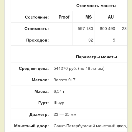
Стоимость монеты
Состояние:
Proof
MS
AU
Стоимость:
597 180
800 490
231 
Проходов:
32
5
Параметры монеты
Средняя цена:
544270 руб. (по 46 лотам)
Металл:
Золото 917
Масса:
6,54 г
Гурт:
Шнур
Диаметр:
23 — 25 мм
Монетный двор:
Санкт-Петербургский монетный двор, г.