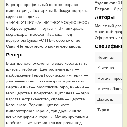
Уздеников
: 0132
В центре профильный портрет вправо
Петров
: 12 рубл
императрицы Екатерины II. Вокруг портрета
Авторы
круговая надпись:
«Б•М•ЕКАТЕРИНА•II•IМП•IСАМОД•ВСЕРОС».
Монетный двор:
В обрезе рукава — буквы «T.I», инициалы
монетный двор
медальера Тимофея Иванова. Под
Оформление гур
портретом буквы «С П Б», обозначение
Спецификац
Санкт-Петербургского монетного двора.
Реверс
Номинал
В центре расположены, в виде креста, пять
Качество
щитов с гербами. Центральный щит —
изображение Герба Российской империи —
Металл, проба
двуглавый орёл со скипетром и державой.
Верхний щит — Московский герб, нижний —
Масса общая
герб царства Сибирского. Щит слева — герб
царства Астраханского, справа — царства
Диаметр
Казанского. Верхний щит венчает
Тираж
императорская корона, три других щита
венчают царские короны. Между круговыми
гербами — четыре маленькие розы, над