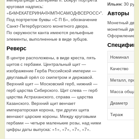
Ильин
: 30 руб
круговая надпись:
Авторы
«Б•М•ЕКАТЕРИНА•II•IМП•IСАМОД•ВСЕРОСС•".
Под портретом буквы «С П Б», обозначение
Монетный дво
Санкт-Петербургского монетного двора.
монетный двор
По окружности канта имеются рельефные
Оформление г
элементы, выполненные в виде зубцов.
Специфика
Реверс
Номинал
В центре расположены, в виде креста, пять
щитов с гербами. Центральный щит —
Качество
изображение Герба Российской империи —
двуглавый орёл со скипетром и державой.
Металл, проб
Верхний щит — Московский герб, нижний —
герб царства Сибирского. Щит слева — герб
Масса общая
царства Астраханского, справа — царства
Диаметр
Казанского. Верхний щит венчает
императорская корона, три других щита
Тираж
венчают царские короны. Между круговыми
гербами — четыре маленькие розы, над ними
цифры даты выпуска: «1», «7», «7», «7».