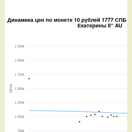
Динамика цен по монете
10 рублей 1777 СПБ (
Екатерины II“ AU
2 250k
2 000k
1 750k
Цена
1 500k
1 250k
1 000k
750k