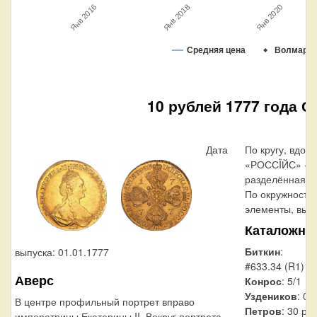
Янв 2020
Янв 2016
Янв 2018
Средняя цена
Волмар
10 рублей 1777 года С
Дата
По кругу, вдол
«РОССÏЙС» «М
разделённая на
По окружности
элементы, выпо
Каталожны
Биткин
:
выпуска: 01.01.1777
#633.34 (R1)
Аверс
Конрос
: 5/1
Уздеников
: 01
В центре профильный портрет вправо
Петров
: 30 ру
императрицы Екатерины II. Вокруг портрета