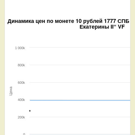
Динамика цен по монете
10 рублей 1777 СПБ (
Екатерины II“ VF
1 000k
800k
600k
Цена
400k
200k
0