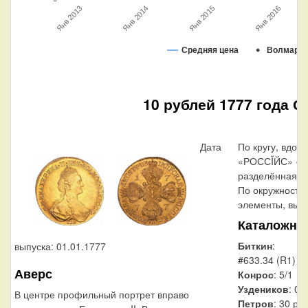
Янв 2014
Янв 2015
Янв 2016
Янв 2013
Средняя цена
Волмар
10 рублей 1777 года С
Дата
По кругу, вдол
«РОССÏЙС» «М
разделённая на
По окружности
элементы, выпо
Каталожны
Биткин
:
выпуска: 01.01.1777
#633.34 (R1)
Аверс
Конрос
: 5/1
Уздеников
: 01
В центре профильный портрет вправо
Петров
: 30 ру