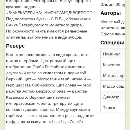
императрицы Екатерины II. Вокруг портрета
Ильин
: 30 руб
круговая надпись:
Авторы
«Б•М•ЕКАТЕРИНА•II•IМП•IСАМОД•ВСЕРОСС•".
Под портретом буквы «С П Б», обозначение
Монетный дво
Санкт-Петербургского монетного двора.
монетный двор
По окружности канта имеются рельефные
Оформление г
элементы, выполненные в виде зубцов.
Специфика
Реверс
Номинал
В центре расположены, в виде креста, пять
щитов с гербами. Центральный щит —
Качество
изображение Герба Российской империи —
двуглавый орёл со скипетром и державой.
Металл, проб
Верхний щит — Московский герб, нижний —
герб царства Сибирского. Щит слева — герб
Масса общая
царства Астраханского, справа — царства
Диаметр
Казанского. Верхний щит венчает
императорская корона, три других щита
Тираж
венчают царские короны. Между круговыми
гербами — четыре маленькие розы, над ними
цифры даты выпуска: «1», «7», «7», «7».