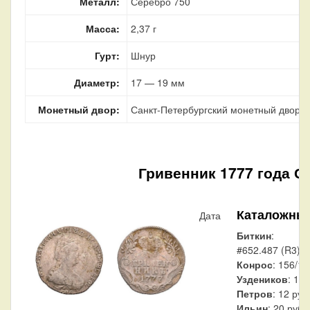
Металл:
Серебро 750
Масса:
2,37 г
Гурт:
Шнур
Диаметр:
17 — 19 мм
Монетный двор:
Санкт-Петербургский монетный двор, г
Гривенник 1777 года С
Каталожны
Дата
Биткин
:
#652.487 (R3)
Конрос
: 156/1
Уздеников
: 10
Петров
: 12 руб
Ильин
: 20 рубл