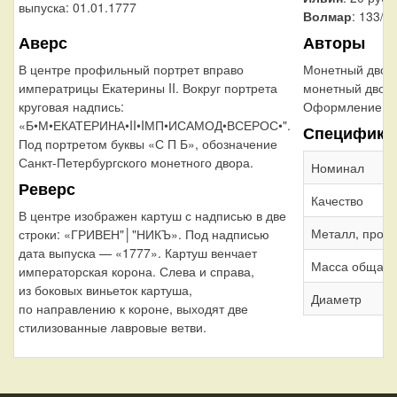
выпуска: 01.01.1777
Волмар
: 133/2
Аверс
Авторы
В центре профильный портрет вправо
Монетный двор
императрицы Екатерины II. Вокруг портрета
монетный двор
круговая надпись:
Оформление гу
«Б•М•ЕКАТЕРИНА•II•IМП•ИСАМОД•ВСЕРОС•".
Специфика
Под портретом буквы «С П Б», обозначение
Санкт-Петербургского монетного двора.
Номинал
Реверс
Качество
В центре изображен картуш с надписью в две
Металл, проб
строки: «ГРИВЕН"│"НИКЪ». Под надписью
дата выпуска — «1777». Картуш венчает
Масса общая
императорская корона. Слева и справа,
из боковых виньеток картуша,
Диаметр
по направлению к короне, выходят две
стилизованные лавровые ветви.