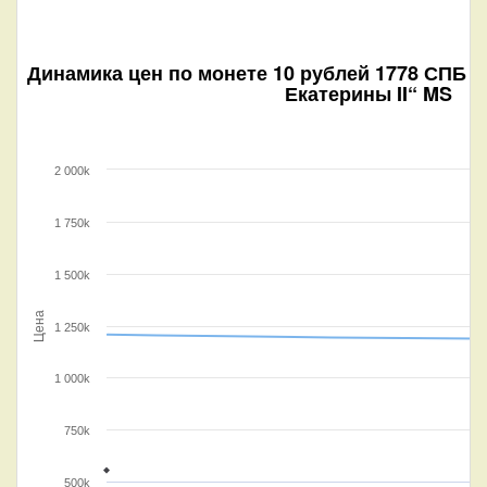
Динамика цен по монете
10 рублей 1778 СПБ (
Екатерины II“ MS
2 000k
1 750k
1 500k
Цена
1 250k
1 000k
750k
500k