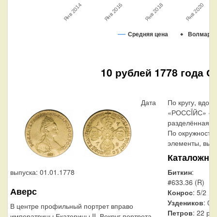
Янв 2014
Янв 2018
Янв 2016
Янв 2020
Средняя цена
Волмар
10 рублей 1778 года С
Дата
По кругу, вдол
«РОССÏЙС» «М
разделённая на
По окружности
элементы, выпо
Каталожны
выпуска: 01.01.1778
Биткин
:
#633.36 (R)
Аверс
Конрос
: 5/2
Уздеников
: 01
В центре профильный портрет вправо
Петров
: 22 ру
императрицы Екатерины II. Вокруг портрета