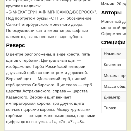
Ильин
: 20 руб
круговая надпись:
Авторы
«Б•М•ЕКАТЕРИНА•II•IМП•IСАМОД•ВСЕРОСС•".
Под портретом буквы «С П Б», обозначение
Монетный дво
Санкт-Петербургского монетного двора.
монетный двор
По окружности канта имеются рельефные
Оформление г
элементы, выполненные в виде зубцов.
Специфика
Реверс
Номинал
В центре расположены, в виде креста, пять
щитов с гербами. Центральный щит —
Качество
изображение Герба Российской империи —
двуглавый орёл со скипетром и державой.
Металл, проб
Верхний щит — Московский герб, нижний —
герб царства Сибирского. Щит слева — герб
Масса общая
царства Астраханского, справа — царства
Казанского. Верхний щит венчает
Диаметр
императорская корона, три других щита
Тираж
венчают царские короны. Между круговыми
гербами — четыре маленькие розы, над ними
цифры даты выпуска: «1», «7», «7», «8».