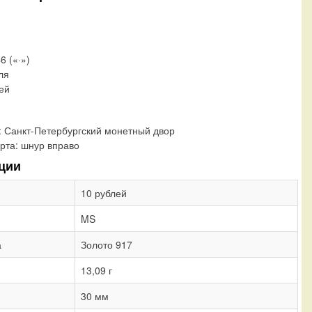
6 («·»)
ля
лей
:
Санкт-Петербургский монетный двор
рта:
шнур вправо
ции
10 рублей
MS
а
Золото 917
13,09 г
30 мм