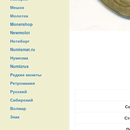
Мешок
Молоток
Monetshop
Newmolot
Нотеборг
Numismat.ru
Нумизма
Numizrus
Редкие монеты
Ретромания
Русский
Сибирский
Со
Волмар
Знак
Ст
П