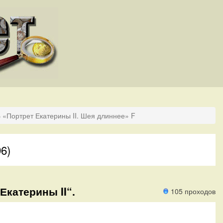
 «Портрет Екатерины II. Шея длиннее» F
96)
Екатерины II“.
105 проходов