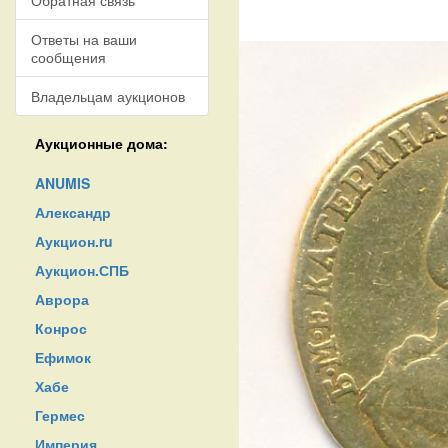
Обратная связь
Ответы на ваши
сообщения
Владельцам аукционов
Аукционные дома:
ANUMIS
Александр
Аукцион.ru
Аукцион.СПБ
Аврора
Конрос
Ефимок
Хабе
Гермес
Империя