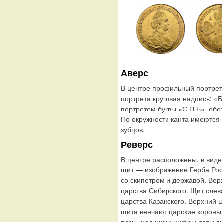
Аверс
В центре профильный портрет 
портрета круговая надпись: 
портретом буквы «С П Б», обо
По окружности канта имеются
зубцов.
Реверс
В центре расположены, в виде
щит — изображение Герба Рос
со скипетром и державой. Вер
царства Сибирского. Щит слев
царства Казанского. Верхний 
щита венчают царские короны
розы, над ними цифры даты вып