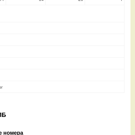
рг
ПБ
е номера