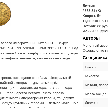
Биткин
:
#633.38 (R)
Конрос
: 5/4
Уздеников
: 014
Петров
: 22 руб
Ильин
: 20 руб
Авторы
вправо императрицы Екатерины II. Вокруг
Монетный двор
«Б•М•ЕКАТЕРИНА•II•IМП•IСАМОД•ВСЕРОСС•". Под
Оформление гу
значение Санкт-Петербургского монетного двора.
Специфика
 рельефные элементы, выполненные в виде
Номинал
Качество
 креста, пять щитов с гербами. Центральный
сийской империи — двуглавый орёл
Металл, проб
хний щит — Московский герб, нижний — герб
а — герб царства Астраханского, справа —
Масса общая
щит венчает императорская корона, три других
Диаметр
. Между круговыми гербами — четыре маленькие
уска: «1», «7», «8», «0». По кругу, вдоль канта,