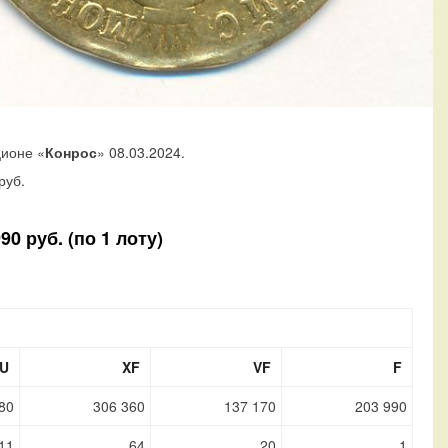
ционе «
Конрос
» 08.03.2024.
руб.
0 руб. (по 1 лоту)
U
XF
VF
F
80
306 360
137 170
203 990
11
64
20
1