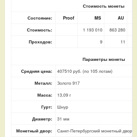
Стоимость монеты
Состояние:
Proof
MS
AU
Стоимость:
1 193 010
863 280
30
Проходов:
9
11
Параметры монеты
Средняя цена:
407510 руб. (по 105 лотам)
Металл:
Золото 917
Масса:
13,09 г
Гурт:
Шнур
Диаметр:
31 мм
Монетный двор:
Санкт-Петербургский монетный двор, г