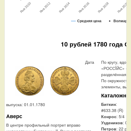
Янв 2012
Янв 2016
Янв 2020
Янв 2010
Янв 2014
Янв 2018
Средняя цена
Волмар
10 рублей 1780 года С
Дата
По кругу, вдол
«РОССÏЙС» «М
разделённая на
По окружности
элементы, выпо
Каталожны
Биткин
:
выпуска: 01.01.1780
#633.38 (R)
Аверс
Конрос
: 5/4
Уздеников
: 01
В центре профильный портрет вправо
Петров
: 22 ру
императрицы Екатерины II. Вокруг портрета