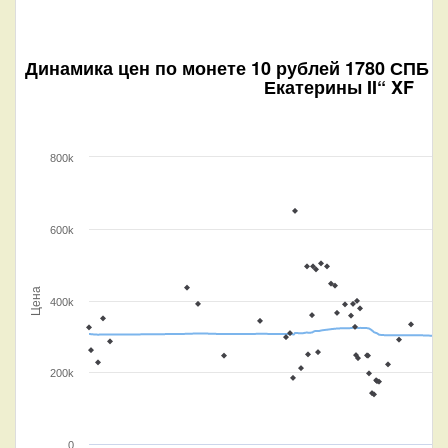
Динамика цен по монете
10 рублей 1780 СПБ (
Екатерины II“ XF
800k
600k
Цена
400k
200k
0