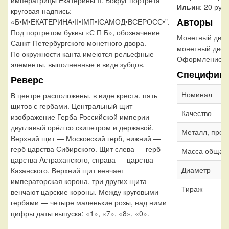
Ильин
: 20 руб
круговая надпись:
Авторы
«Б•М•ЕКАТЕРИНА•II•IМП•IСАМОД•ВСЕРОСС•".
Под портретом буквы «С П Б», обозначение
Монетный дво
Санкт-Петербургского монетного двора.
монетный двор
По окружности канта имеются рельефные
Оформление г
элементы, выполненные в виде зубцов.
Специфика
Реверс
Номинал
В центре расположены, в виде креста, пять
щитов с гербами. Центральный щит —
Качество
изображение Герба Российской империи —
двуглавый орёл со скипетром и державой.
Металл, проб
Верхний щит — Московский герб, нижний —
герб царства Сибирского. Щит слева — герб
Масса общая
царства Астраханского, справа — царства
Диаметр
Казанского. Верхний щит венчает
императорская корона, три других щита
Тираж
венчают царские короны. Между круговыми
гербами — четыре маленькие розы, над ними
цифры даты выпуска: «1», «7», «8», «0».