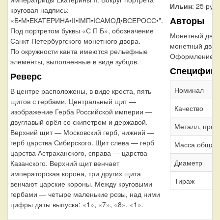
Ильин
: 25 руб
круговая надпись:
Авторы
«Б•М•ЕКАТЕРИНА•II•IМП•IСАМОД•ВСЕРОСС•".
Под портретом буквы «С П Б», обозначение
Монетный дво
Санкт-Петербургского монетного двора.
монетный двор
По окружности канта имеются рельефные
Оформление г
элементы, выполненные в виде зубцов.
Специфика
Реверс
Номинал
В центре расположены, в виде креста, пять
щитов с гербами. Центральный щит —
Качество
изображение Герба Российской империи —
двуглавый орёл со скипетром и державой.
Металл, проб
Верхний щит — Московский герб, нижний —
герб царства Сибирского. Щит слева — герб
Масса общая
царства Астраханского, справа — царства
Диаметр
Казанского. Верхний щит венчает
императорская корона, три других щита
Тираж
венчают царские короны. Между круговыми
гербами — четыре маленькие розы, над ними
цифры даты выпуска: «1», «7», «8», «1».