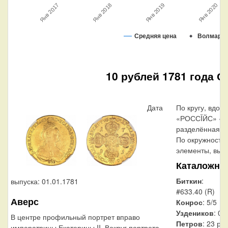
Янв 2018
Янв 2020
Янв 2017
Янв 2019
Средняя цена
Волмар
10 рублей 1781 года С
Дата
По кругу, вдол
«РОССÏЙС» «М
разделённая на
По окружности
элементы, выпо
Каталожны
Биткин
:
выпуска: 01.01.1781
#633.40 (R)
Аверс
Конрос
: 5/5
Уздеников
: 01
В центре профильный портрет вправо
Петров
: 23 ру
императрицы Екатерины II. Вокруг портрета