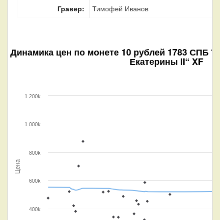
Гравер:
Тимофей Иванов
Динамика цен по монете
10 рублей 1783 СПБ ТI
Екатерины II“ XF
1 200k
1 000k
800k
Цена
600k
400k