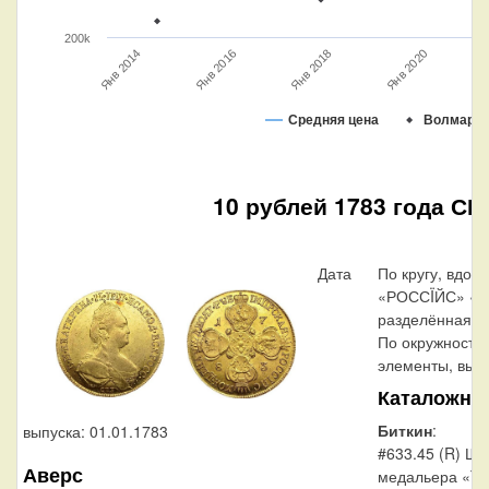
200k
Янв 2020
Я
Янв 2014
Янв 2016
Янв 2018
Средняя цена
Волмар
10 рублей 1783 года СП
Дата
По кругу, вдол
«РОССÏЙС» «М
разделённая на
По окружности
элементы, выпо
Каталожны
Биткин
:
выпуска: 01.01.1783
#633.45 (R) Ше
Аверс
медальера «T.I