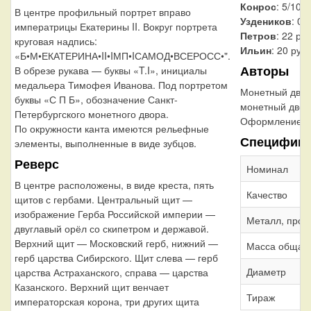
Конрос
: 5/10
В центре профильный портрет вправо
Уздеников
: 01
императрицы Екатерины II. Вокруг портрета
Петров
: 22 ру
круговая надпись:
Ильин
: 20 руб
«Б•М•ЕКАТЕРИНА•II•IМП•IСАМОД•ВСЕРОСС•".
Авторы
В обрезе рукава — буквы «T.I», инициалы
медальера Тимофея Иванова. Под портретом
Монетный дво
буквы «С П Б», обозначение Санкт-
монетный двор
Петербургского монетного двора.
Оформление г
По окружности канта имеются рельефные
Специфика
элементы, выполненные в виде зубцов.
Реверс
Номинал
В центре расположены, в виде креста, пять
Качество
щитов с гербами. Центральный щит —
изображение Герба Российской империи —
Металл, проб
двуглавый орёл со скипетром и державой.
Верхний щит — Московский герб, нижний —
Масса общая
герб царства Сибирского. Щит слева — герб
Диаметр
царства Астраханского, справа — царства
Казанского. Верхний щит венчает
Тираж
императорская корона, три других щита