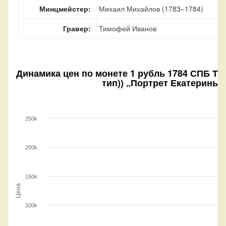
Минцмейстер:
Михаил Михайлов (1783–1784)
Гравер:
Тимофей Иванов
Динамика цен по монете
1 рубль 1784 СПБ ТI
тип)) „Портрет Екатерины I
250k
200k
150k
Цена
100k