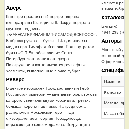
имеются рель
Аверс
в виде зубцов.
В центре профильный портрет вправо
Каталожн
императрицы Екатерины II. Вокруг портрета
Биткин
:
круговая надпись:
#644.238 (R1)
«Б•М•ЕКАТЕРИНА•II•IМП•ИСАМОД•ВСЕРОСС•".
Авторы
В обрезе рукава — буквы «T.I.», инициалы
медальера Тимофея Иванова. Под портретом
Монетный дво
буквы «С П Б», обозначение Санкт-
монетный дво
Петербургского монетного двора.
Оформление г
По окружности канта имеются рельефные
Специфик
элементы, выполненные в виде зубцов.
Реверс
Номинал
В центре изображен Государственный Герб
Качество
Российской империи — двуглавый орёл, головы
которого увенчаны двумя коронами, третья,
Металл, про
большая корона над ними. На груди орла
расположен Московский герб — щит
Масса обща
с изображением Георгия Победоносца,
поражающего копьем дракона. Вокруг щита