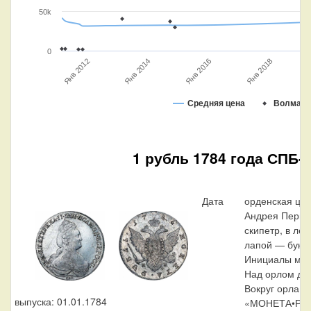
50k
0
Янв 2012
Янв 2014
Я
Янв 2016
Янв 2018
Средняя цена
Волмар
1 рубль 1784 года СПБ-
Дата
орденская цеп
Андрея Первоз
скипетр, в ле
лапой — буква
Инициалы мин
Над орлом да
Вокруг орла, 
выпуска: 01.01.1784
«МОНЕТА•РУБЛ