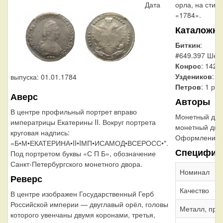
Дата
орла, на стил
«1784».
Каталожн
Биткин
:
#649.397 Шея 
Конрос
: 142/
Уздеников
: 1
выпуска: 01.01.1784
Петров
: 1 ру
Аверс
Авторы
В центре профильный портрет вправо
Монетный дво
императрицы Екатерины II. Вокруг портрета
монетный дво
круговая надпись:
Оформление г
«Б•М•ЕКАТЕРИНА•II•IМП•ИСАМОД•ВСЕРОСС•".
Специфик
Под портретом буквы «С П Б», обозначение
Санкт-Петербургского монетного двора.
Номинал
Реверс
Качество
В центре изображен Государственный Герб
Российской империи — двуглавый орёл, головы
Металл, про
которого увенчаны двумя коронами, третья,