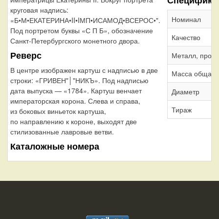
круговая надпись:
Номинал
«Б•М•ЕКАТЕРИНА•II•IМП•ИСАМОД•ВСЕРОС•".
Под портретом буквы «С П Б», обозначение
Качество
Санкт-Петербургского монетного двора.
Реверс
Металл, проб
В центре изображен картуш с надписью в две
Масса общая
строки: «ГРИВЕН"│"НИКЪ». Под надписью
дата выпуска — «1784». Картуш венчает
Диаметр
императорская корона. Слева и справа,
Тираж
из боковых виньеток картуша,
по направлению к короне, выходят две
стилизованные лавровые ветви.
Каталожные номера