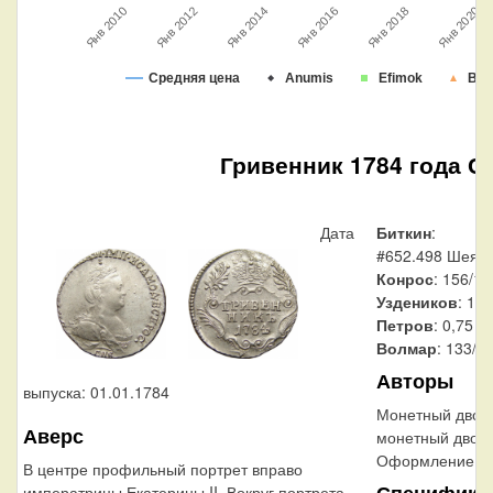
Янв 2010
Янв 2020
Янв 2018
Янв 2016
Янв 2014
Янв 2012
Средняя цена
Anumis
Efimok
Во
Гривенник 1784 года С
Дата
Биткин
:
#652.498 Шея к
Конрос
: 156/11
Уздеников
: 11
Петров
: 0,75 р
Волмар
: 133/3
Авторы
выпуска: 01.01.1784
Монетный двор
Аверс
монетный двор
Оформление гу
В центре профильный портрет вправо
Специфика
императрицы Екатерины II. Вокруг портрета