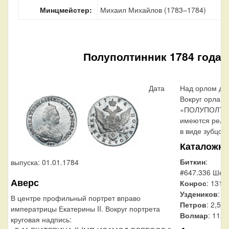
Минцмейстер:
Михаил Михайлов (1783–1784)
Полуполтинник 1784 года
Дата
Над орлом да
Вокруг орла, 
«ПОЛУПОЛТИН
имеются рель
в виде зубцов.
Каталожн
Биткин
:
выпуска: 01.01.1784
#647.336 Шея 
Аверс
Конрос
: 131/
Уздеников
: 1
В центре профильный портрет вправо
Петров
: 2,5 
императрицы Екатерины II. Вокруг портрета
Волмар
: 112/
круговая надпись: