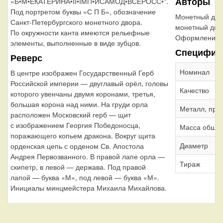
Авторы
«Б•М•ЕКАТЕРИНА•II•IМП•ИСАМОД•ВСЕРОСС•".
Под портретом буквы «С П Б», обозначение
Монетный дво
Санкт-Петербургского монетного двора.
монетный дво
По окружности канта имеются рельефные
Оформление г
элементы, выполненные в виде зубцов.
Специфик
Реверс
Номинал
В центре изображен Государственный Герб
Российской империи — двуглавый орёл, головы
Качество
которого увенчаны двумя коронами, третья,
большая корона над ними. На груди орла
Металл, про
расположен Московский герб — щит
с изображением Георгия Победоносца,
Масса обща
поражающего копьем дракона. Вокруг щита
Диаметр
орденская цепь с орденом Св. Апостола
Андрея Первозванного. В правой лапе орла —
Тираж
скипетр, в левой — держава. Под правой
лапой — буква «М», под левой — буква «М».
Инициалы минцмейстера Михаила Михайлова.