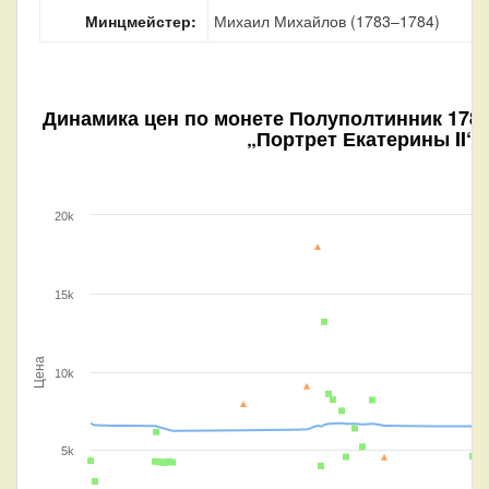
Минцмейстер:
Михаил Михайлов (1783–1784)
Динамика цен по монете
Полуполтинник 1784
„Портрет Екатерины II“ 
20k
15k
Цена
10k
5k