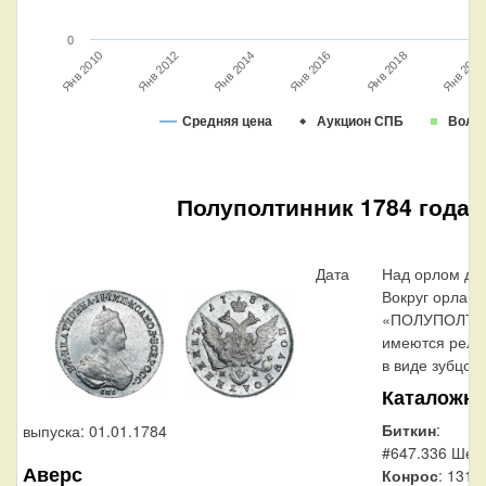
0
Янв 2020
Янв 2016
Янв 2018
Янв 2012
Янв 2014
Янв 2010
Средняя цена
Аукцион СПБ
Волм
Полуполтинник 1784 года
Дата
Над орлом да
Вокруг орла, 
«ПОЛУПОЛТИН
имеются рель
в виде зубцов.
Каталожн
Биткин
:
выпуска: 01.01.1784
#647.336 Шея 
Аверс
Конрос
: 131/