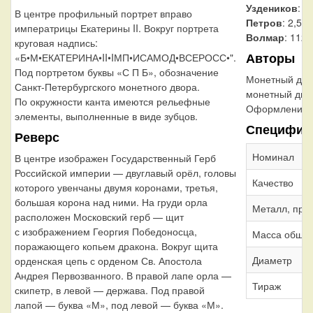
Уздеников
: 1
В центре профильный портрет вправо
Петров
: 2,5 
императрицы Екатерины II. Вокруг портрета
Волмар
: 112/
круговая надпись:
Авторы
«Б•М•ЕКАТЕРИНА•II•IМП•ИСАМОД•ВСЕРОСС•".
Под портретом буквы «С П Б», обозначение
Монетный дво
Санкт-Петербургского монетного двора.
монетный дво
По окружности канта имеются рельефные
Оформление г
элементы, выполненные в виде зубцов.
Специфик
Реверс
Номинал
В центре изображен Государственный Герб
Российской империи — двуглавый орёл, головы
Качество
которого увенчаны двумя коронами, третья,
большая корона над ними. На груди орла
Металл, про
расположен Московский герб — щит
с изображением Георгия Победоносца,
Масса обща
поражающего копьем дракона. Вокруг щита
Диаметр
орденская цепь с орденом Св. Апостола
Андрея Первозванного. В правой лапе орла —
Тираж
скипетр, в левой — держава. Под правой
лапой — буква «М», под левой — буква «М».