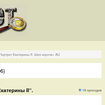
Портрет Екатерины II. Шея короче» AU
96)
катерины II“.
19 проходов