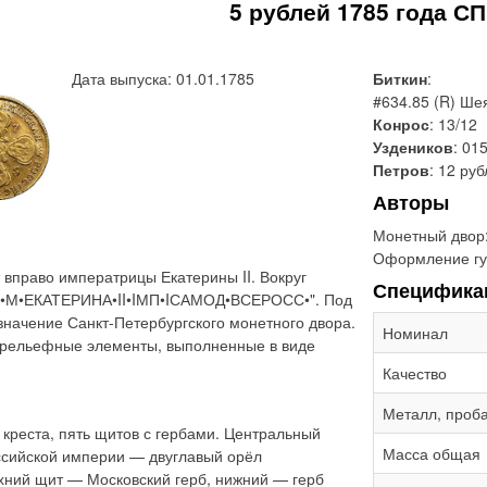
5 рублей 1785 года С
Дата выпуска: 01.01.1785
Биткин
:
#634.85 (R) Ше
Конрос
: 13/12
Уздеников
: 01
Петров
: 12 ру
Авторы
Монетный двор
Оформление гу
вправо императрицы Екатерины II. Вокруг
Специфика
«Б•М•ЕКАТЕРИНА•II•IМП•IСАМОД•ВСЕРОСС•". Под
значение Санкт-Петербургского монетного двора.
Номинал
 рельефные элементы, выполненные в виде
Качество
Металл, проб
 креста, пять щитов с гербами. Центральный
Масса общая
сийской империи — двуглавый орёл
хний щит — Московский герб, нижний — герб