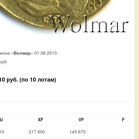
ционе «
Волмар
» 01.08.2013.
руб.
0 руб. (по 10 лотам)
U
XF
VF
F
10
217 600
143 670