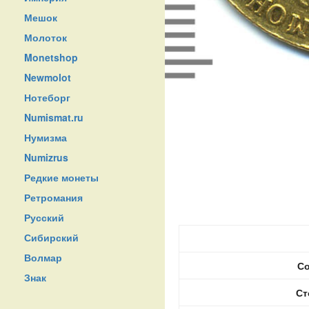
Мешок
Молоток
Monetshop
Newmolot
Нотеборг
Numismat.ru
Нумизма
Numizrus
Редкие монеты
Ретромания
Русский
Сибирский
Волмар
Со
Знак
Ст