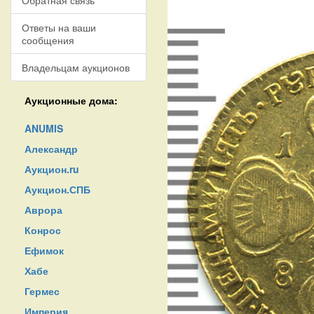
Обратная связь
Ответы на ваши
сообщения
Владельцам аукционов
Аукционные дома:
ANUMIS
Александр
Аукцион.ru
Аукцион.СПБ
Аврора
Конрос
Ефимок
Хабе
Гермес
Империя