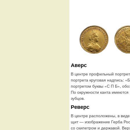
Аверс
В центре профильный портрет 
портрета круговая надпись: 
портретом буквы «С П Б», обо
По окружности канта имеются
зубцов.
Реверс
В центре расположены, в виде
щит — изображение Герба Рос
со скипетром и державой. Вер