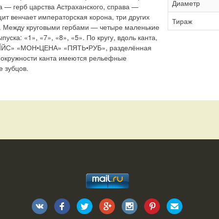
Диаметр
а — герб царства Астраханского, справа —
щит венчает императорская корона, три других
Тираж
. Между круговыми гербами — четыре маленькие
уска: «1», «7», «8», «5». По кругу, вдоль канта,
ÏЙС» «МОН•ЦЕНА» «ПЯТЬ•РУБ», разделённая
о окружности канта имеются рельефные
 зубцов.