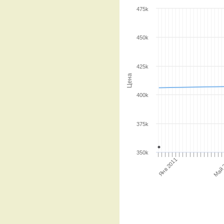
475k
450k
425k
Цена
400k
375k
350k
Янв 2011
Май 