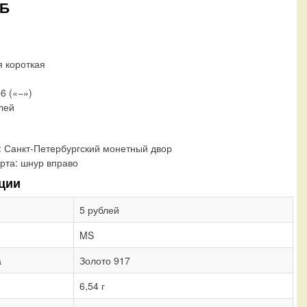
ПБ
я короткая
56 («−»)
блей
:
Санкт-Петербургский монетный двор
рта:
шнур вправо
ции
5 рублей
MS
а
Золото 917
6,54 г