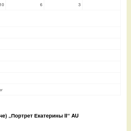
10
6
3
рг
че) „Портрет Екатерины II“ AU