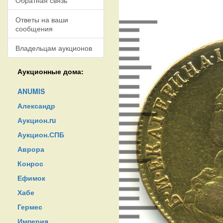
Обратная связь
Ответы на ваши
сообщения
Владельцам аукционов
Аукционные дома:
ANUMIS
Александр
Аукцион.ru
Аукцион.СПБ
Аврора
Конрос
Ефимок
Хабе
Гермес
Империя