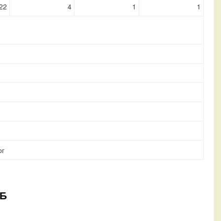
22
4
1
1
рг
ПБ