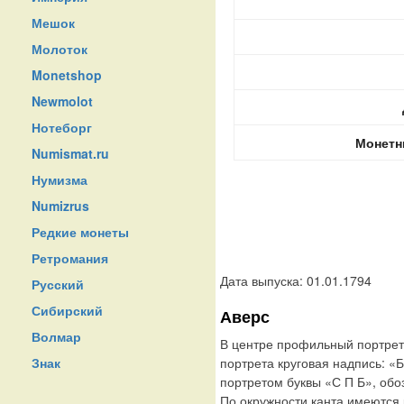
Мешок
Молоток
Monetshop
Newmolot
Нотеборг
Монетн
Numismat.ru
Нумизма
Numizrus
Редкие монеты
Ретромания
Дата выпуска: 01.01.1794
Русский
Сибирский
Аверс
Волмар
В центре профильный портрет 
Знак
портрета круговая надпись: 
портретом буквы «С П Б», обо
По окружности канта имеются