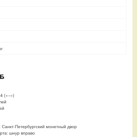
рг
ПБ
64 («−»)
блей
лей
:
Санкт-Петербургский монетный двор
рта:
шнур вправо