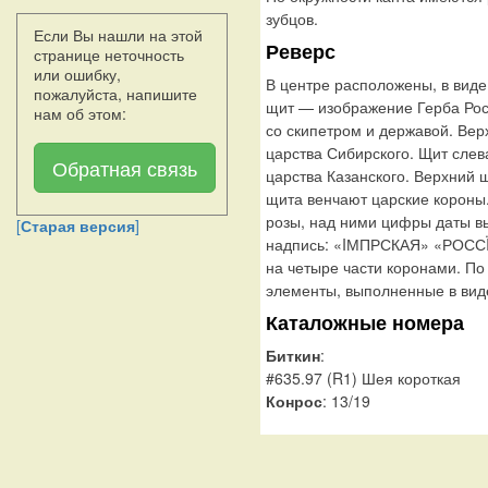
зубцов.
Если Вы нашли на этой
Реверс
странице неточность
или ошибку,
В центре расположены, в виде
пожалуйста, напишите
щит — изображение Герба Рос
нам об этом:
со скипетром и державой. Вер
царства Сибирского. Щит слев
Обратная связь
царства Казанского. Верхний 
щита венчают царские короны
розы, над ними цифры даты вып
[
Старая версия
]
надпись: «IМПРСКАЯ» «РОСС
на четыре части коронами. П
элементы, выполненные в виде
Каталожные номера
Биткин
:
#635.97 (R1) Шея короткая
Конрос
: 13/19