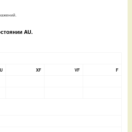
ражений.
остоянии AU.
U
XF
VF
F