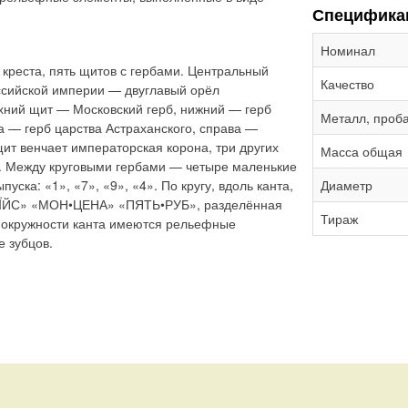
Специфика
Номинал
 креста, пять щитов с гербами. Центральный
Качество
сийской империи — двуглавый орёл
хний щит — Московский герб, нижний — герб
Металл, проб
а — герб царства Астраханского, справа —
щит венчает императорская корона, три других
Масса общая
. Между круговыми гербами — четыре маленькие
уска: «1», «7», «9», «4». По кругу, вдоль канта,
Диаметр
ÏЙС» «МОН•ЦЕНА» «ПЯТЬ•РУБ», разделённая
Тираж
о окружности канта имеются рельефные
 зубцов.