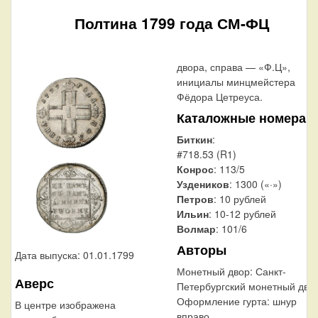
Полтина 1799 года СМ-ФЦ
двора, справа — «Ф.Ц»,
инициалы минцмейстера
Фёдора Цетреуса.
Каталожные номера
Биткин
:
#718.53 (R1)
Конрос
: 113/5
Уздеников
: 1300 («·»)
Петров
: 10 рублей
Ильин
: 10-12 рублей
Волмар
: 101/6
Авторы
Дата выпуска: 01.01.1799
Монетный двор:
Санкт-
Аверс
Петербургский монетный дво
Оформление гурта:
шнур
В центре изображена
вправо