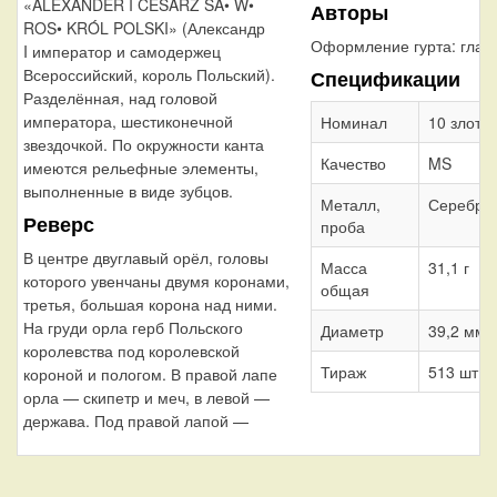
«ALEXANDER I CESARZ SA• W•
Авторы
ROS• KRÓL POLSKI» (Александр
Оформление гурта:
глад
I император и самодержец
Всероссийский, король Польский).
Спецификации
Разделённая, над головой
императора, шестиконечной
Номинал
10 злоты
звездочкой. По окружности канта
Качество
MS
имеются рельефные элементы,
выполненные в виде зубцов.
Металл,
Серебро
Реверс
проба
В центре двуглавый орёл, головы
Масса
31,1 г
которого увенчаны двумя коронами,
общая
третья, большая корона над ними.
На груди орла герб Польского
Диаметр
39,2 мм
королевства под королевской
Тираж
513 шт.
короной и пологом. В правой лапе
орла — скипетр и меч, в левой —
держава. Под правой лапой —