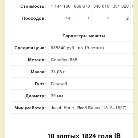
Стоимость:
1 144 160
666 670
348 010
351 320
92
Проходов:
14
1
1
2
Параметры монеты
Средняя цена:
938340 руб. (по 19 лотам)
Металл:
Серебро 868
Масса:
31,08 г
Гурт:
Гладкий
Диаметр:
39 мм
Минцмейстер:
Jacub Benik, Якоб Беник (1816–1827)
10 злотых 1824 года IB