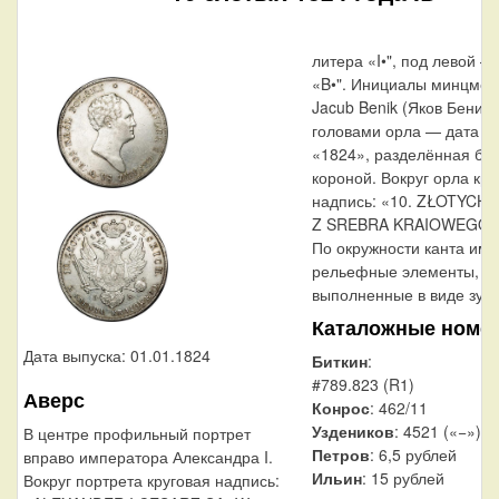
литера «I•", под левой —
«B•". Инициалы минцмей
Jacub Benik (Яков Беник)
головами орла — дата в
«1824», разделённая бо
короной. Вокруг орла кру
надпись: «10. ZŁOTYCH 
Z SREBRA KRAIOWEGO.»
По окружности канта им
рельефные элементы,
выполненные в виде зубц
Каталожные номе
Дата выпуска: 01.01.1824
Биткин
:
#789.823 (R1)
Аверс
Конрос
: 462/11
Уздеников
: 4521 («−»)
В центре профильный портрет
Петров
: 6,5 рублей
вправо императора Александра I.
Ильин
: 15 рублей
Вокруг портрета круговая надпись: