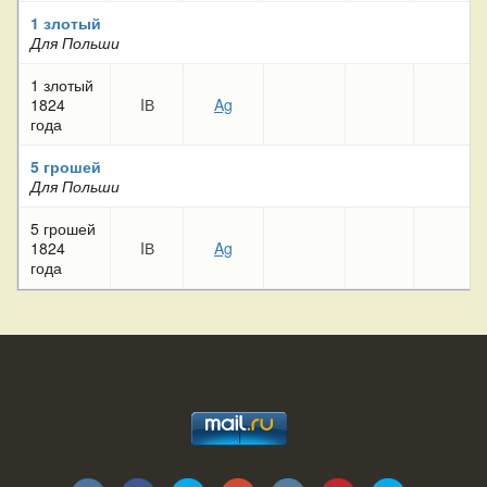
1 злотый
Для Польши
1 злотый
1824
IВ
Ag
года
5 грошей
Для Польши
5 грошей
1824
IВ
Ag
года