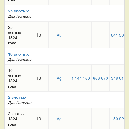
25 злотых
Для Польши
25
злотых
IВ
Au
841 300
1824
года
10 злотых
Для Польши
10
злотых
IВ
Ag
1 144 160
666 670
348 010
1824
года
2 злотых
Для Польши
2 злотых
1824
IВ
Ag
50 920
года