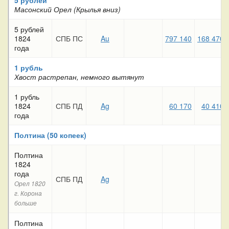
Масонский Орел (Крылья вниз)
5 рублей
1824
СПБ ПС
Au
797 140
168 470
года
1 рубль
Хвост растрепан, немного вытянут
1 рубль
1824
СПБ ПД
Ag
60 170
40 410
года
Полтина (50 копеек)
Полтина
1824
года
СПБ ПД
Ag
Орел 1820
г. Корона
больше
Полтина