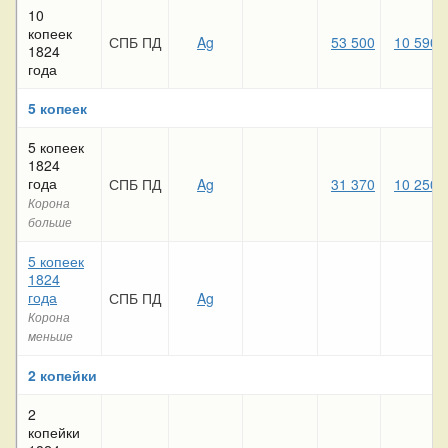
10
копеек
СПБ ПД
Ag
53 500
10 590
1824
года
5 копеек
5 копеек
1824
года
СПБ ПД
Ag
31 370
10 250
Корона
больше
5 копеек
1824
года
СПБ ПД
Ag
Корона
меньше
2 копейки
2
копейки