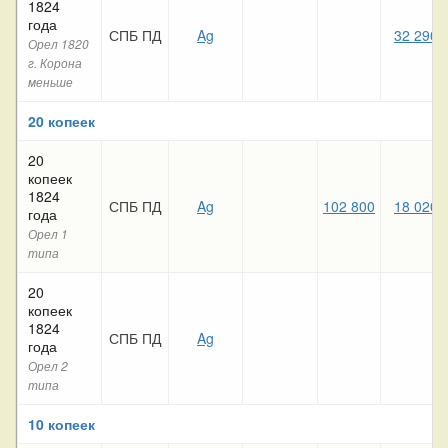
1824
года
СПБ ПД
Ag
32 290
Орел 1820
г. Корона
меньше
20 копеек
20
копеек
1824
СПБ ПД
Ag
102 800
18 020
года
Орел 1
типа
20
копеек
1824
СПБ ПД
Ag
года
Орел 2
типа
10 копеек