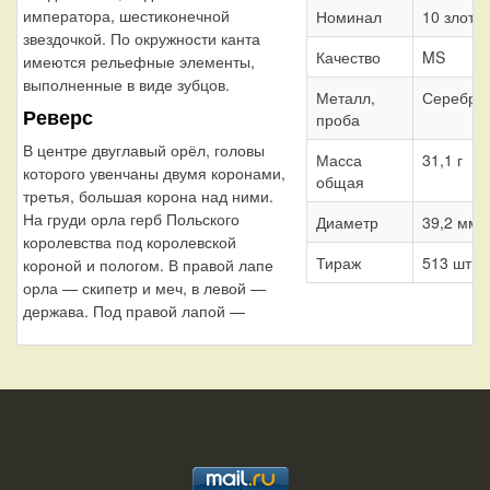
императора, шестиконечной
Номинал
10 злоты
звездочкой. По окружности канта
Качество
MS
имеются рельефные элементы,
выполненные в виде зубцов.
Металл,
Серебро
Реверс
проба
В центре двуглавый орёл, головы
Масса
31,1 г
которого увенчаны двумя коронами,
общая
третья, большая корона над ними.
На груди орла герб Польского
Диаметр
39,2 мм
королевства под королевской
Тираж
513 шт.
короной и пологом. В правой лапе
орла — скипетр и меч, в левой —
держава. Под правой лапой —