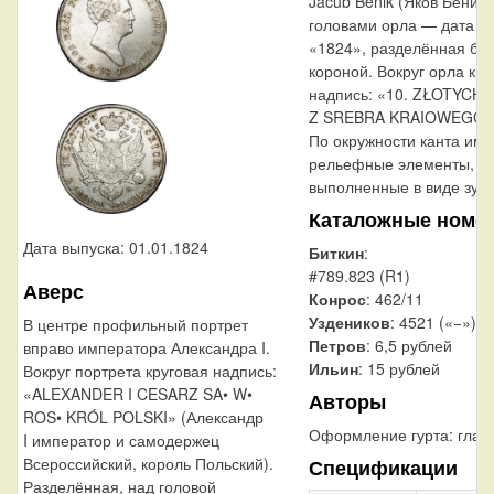
Jacub Benik (Яков Беник)
головами орла — дата в
«1824», разделённая бо
короной. Вокруг орла кру
надпись: «10. ZŁOTYCH 
Z SREBRA KRAIOWEGO.»
По окружности канта им
рельефные элементы,
выполненные в виде зубц
Каталожные номе
Дата выпуска: 01.01.1824
Биткин
:
#789.823 (R1)
Аверс
Конрос
: 462/11
Уздеников
: 4521 («−»)
В центре профильный портрет
Петров
: 6,5 рублей
вправо императора Александра I.
Ильин
: 15 рублей
Вокруг портрета круговая надпись:
«ALEXANDER I CESARZ SA• W•
Авторы
ROS• KRÓL POLSKI» (Александр
Оформление гурта:
глад
I император и самодержец
Всероссийский, король Польский).
Спецификации
Разделённая, над головой