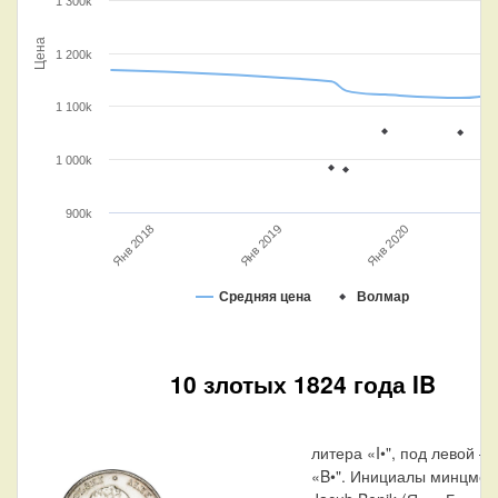
1 300k
Цена
1 200k
1 100k
1 000k
900k
Янв 2020
Янв 2018
Янв 2019
Средняя цена
Волмар
10 злотых 1824 года IB
литера «I•", под левой —
«B•". Инициалы минцмей