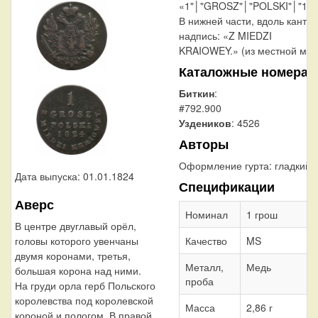
«1"│"GROSZ"│"POLSKI"│"182
В нижней части, вдоль канта,
надпись: «Z MIEDZI
KRAIOWEY.» (из местной мед
Каталожные номера
Биткин
:
#792.900
Уздеников
: 4526
Авторы
Оформление гурта:
гладкий
Дата выпуска: 01.01.1824
Спецификации
Аверс
Номинал
1 грош
В центре двуглавый орёл,
Качество
MS
головы которого увенчаны
двумя коронами, третья,
Металл,
Медь
большая корона над ними.
проба
На груди орла герб Польского
королевства под королевской
Масса
2,86 г
короной и пологом. В правой