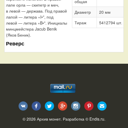
общая
лапе орла — скипетр и меч,
в левой — держава. Под правой
Диаметр
20 мм
лапой — литера «I•", под
Тираж
5412794 шт.
левой — литера «B•". Инициалы
минцмейстера Jacub Benik
(Яков Беник).
Реверс
© 2026
Архив монет
. Разработка ©
Endis.ru
.