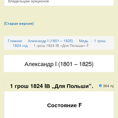
Владельцам аукционов
[
Старая версия
]
Главная
Александр I (1801 – 1825)
Медь
1 грош
1824 год
1 грош 1824 IВ «Для Польши» F
Александр I (1801 – 1825)
1 грош 1824 IВ „Для Польши“.
364 про
Состояние F