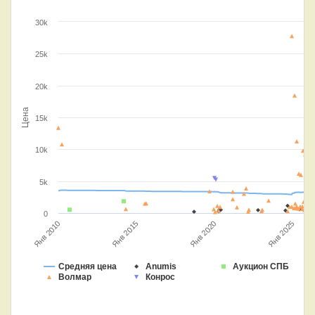
30k
25k
20k
Цена
15k
10k
5k
0
Янв 2010
Янв 2025
Янв 2020
Янв 2015
Средняя цена
Anumis
Аукцион СПБ
Волмар
Конрос