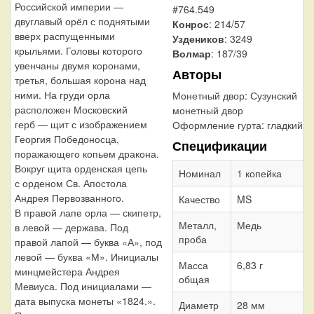
Российской империи —
#764.549
двуглавый орёл с поднятыми
Конрос
: 214/57
вверх распущенными
Уздеников
: 3249
крыльями. Головы которого
Волмар
: 187/39
увенчаны двумя коронами,
Авторы
третья, большая корона над
ними. На груди орла
Монетный двор:
Сузунский
расположен Московский
монетный двор
герб — щит с изображением
Оформление гурта:
гладкий
Георгия Победоносца,
Спецификации
поражающего копьем дракона.
Вокруг щита орденская цепь
Номинал
1 копейка
с орденом Св. Апостола
Андрея Первозванного.
Качество
MS
В правой лапе орла — скипетр,
Металл,
Медь
в левой — держава. Под
проба
правой лапой — буква «А», под
левой — буква «М». Инициалы
Масса
6,83 г
минцмейстера Андрея
общая
Мевиуса. Под инициалами —
дата выпуска монеты «1824.».
Диаметр
28 мм