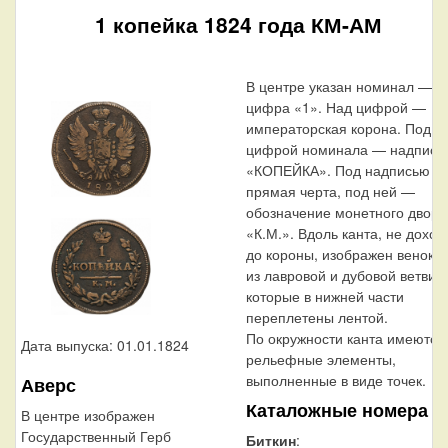
1 копейка 1824 года КМ-АМ
В центре указан номинал —
цифра «1». Над цифрой —
императорская корона. Под
цифрой номинала — надпись
«КОПЕЙКА». Под надписью —
прямая черта, под ней —
обозначение монетного двора
«К.М.». Вдоль канта, не доход
до короны, изображен венок
из лавровой и дубовой ветви,
которые в нижней части
переплетены лентой.
По окружности канта имеются
Дата выпуска: 01.01.1824
рельефные элементы,
выполненные в виде точек.
Аверс
Каталожные номера
В центре изображен
Государственный Герб
Биткин
: