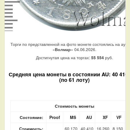
Торги по представленной на фото монете состоялись на аук
«
Волмар
» 04.06.2026.
Достигнутая цена на торгах:
55 554
руб.
Средняя цена монеты в состоянии AU: 40 410 
(по 61 лоту)
Стоимость монеты
Состояние:
Proof
MS
AU
XF
VF
Стоимость:
60 170
40 410
16 260
8 150
3