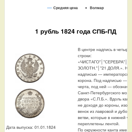
Средняя цена
Волмар
1 рубль 1824 года СПБ-ПД
В центре надпись в четыре
строки:
«ЧИСТАГО"│"СЕРЕБРА"│"4
ЗОЛОТН."│"21 ДОЛЯ.». На
надписью — императорска
корона. Под надписью — п
черта, под ней — обозначе
Санкт-Петербургского моне
двора «С.П.Б.». Вдоль кант
не доходя до короны, изоб
венок из лавровой и дубово
ветви, которые в нижней ча
переплетены лентой.
Дата выпуска: 01.01.1824
По окружности канта имеют