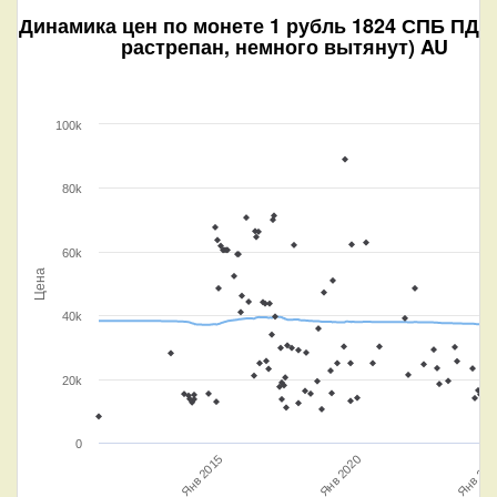
Динамика цен по монете
1 рубль 1824 СПБ ПД (
растрепан, немного вытянут) AU
100k
80k
60k
Цена
40k
20k
0
Янв 202
Янв 2020
Янв 2015