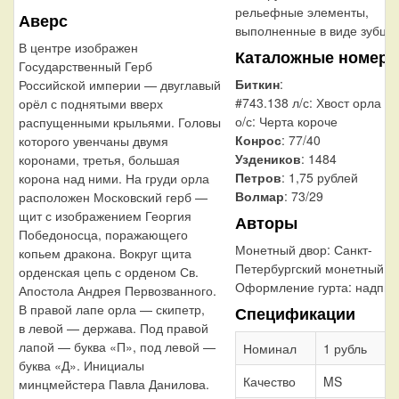
рельефные элементы,
Аверс
выполненные в виде зубцов
В центре изображен
Каталожные номера
Государственный Герб
Биткин
:
Российской империи — двуглавый
#743.138 л/с: Хвост орла д
орёл с поднятыми вверх
о/с: Черта короче
распущенными крыльями. Головы
Конрос
: 77/40
которого увенчаны двумя
Уздеников
: 1484
коронами, третья, большая
Петров
: 1,75 рублей
корона над ними. На груди орла
Волмар
: 73/29
расположен Московский герб —
щит с изображением Георгия
Авторы
Победоносца, поражающего
Монетный двор:
Санкт-
копьем дракона. Вокруг щита
Петербургский монетный д
орденская цепь с орденом Св.
Оформление гурта:
надпис
Апостола Андрея Первозванного.
В правой лапе орла — скипетр,
Спецификации
в левой — держава. Под правой
лапой — буква «П», под левой —
Номинал
1 рубль
буква «Д». Инициалы
Качество
MS
минцмейстера Павла Данилова.