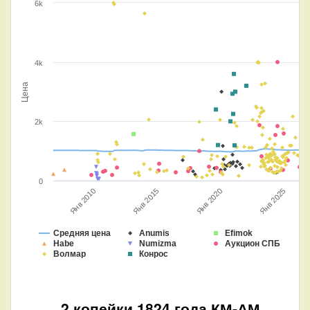
6k
4k
Цена
2k
0
Янв 2020
Янв 2015
Янв 2010
Янв 2025
Средняя цена
Anumis
Efimok
Habe
Numizma
Аукцион СПБ
Волмар
Конрос
2 копейки 1824 года КМ-АМ