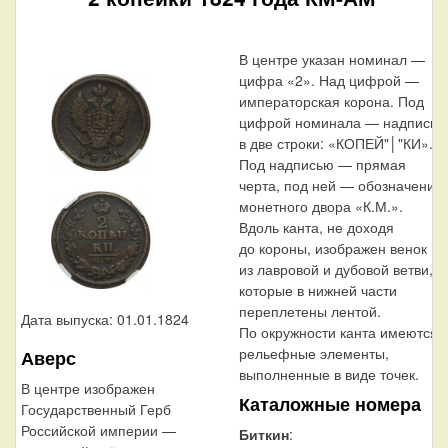
В центре указан номинал —
цифра «2». Над цифрой —
императорская корона. Под
цифрой номинала — надпись
в две строки: «КОПЕЙ"│"КИ».
Под надписью — прямая
черта, под ней — обозначение
монетного двора «К.М.».
Вдоль канта, не доходя
до короны, изображен венок
из лавровой и дубовой ветви,
которые в нижней части
переплетены лентой.
Дата выпуска: 01.01.1824
По окружности канта имеются
рельефные элементы,
Аверс
выполненные в виде точек.
В центре изображен
Каталожные номера
Государственный Герб
Российской империи —
Биткин
: