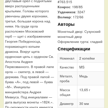
двуглавый орёл с поднятыми
#763.515
вверх распущенными
Конрос
: 198/85
крыльями. Головы которого
Уздеников
: 3247
увенчаны двумя коронами,
Волмар
: 172/66
третья, большая корона над
Авторы
ними. На груди орла
расположен Московский
Монетный двор:
Сузунский
герб — щит с изображением
монетный двор
Георгия Победоносца,
Оформление гурта:
гладкий
поражающего копьем
Спецификации
дракона. Вокруг щита
орденская цепь с орденом Св.
Номинал
2 копейки
Апостола Андрея
Первозванного. В правой лапе
Качество
MS
орла — скипетр, в левой —
Металл,
Медь
держава. Под правой лапой —
проба
буква «А», под левой — буква
«М». Инициалы
Масса
13,65 г
минцмейстера Андрея
общая
Мевиуса. Под инициалами —
дата выпуска монеты «1824.».
Диаметр
30 мм
По окружности канта имеются