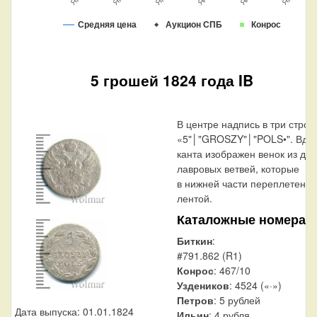
Средняя цена
Аукцион СПБ
Конрос
5 грошей 1824 года IB
В центре надпись в три строк
«5"│"GROSZY"│"POLS•". Вдо
канта изображен венок из дву
лавровых ветвей, которые
в нижней части переплетены
лентой.
Каталожные номера
Биткин
:
#791.862 (R1)
Конрос
: 467/10
Уздеников
: 4524 («·»)
Петров
: 5 рублей
Дата выпуска: 01.01.1824
Ильин
: 4 рубля