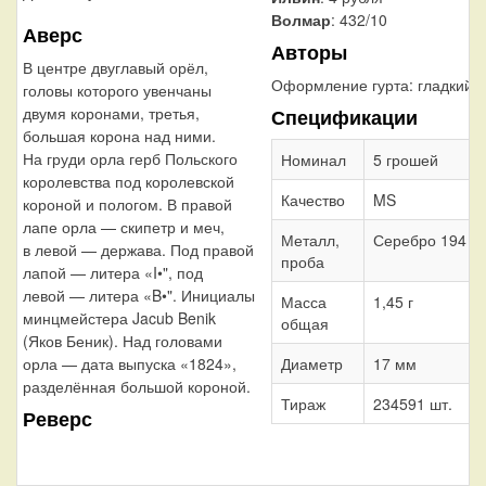
Волмар
: 432/10
Аверс
Авторы
В центре двуглавый орёл,
Оформление гурта:
гладкий
головы которого увенчаны
двумя коронами, третья,
Спецификации
большая корона над ними.
На груди орла герб Польского
Номинал
5 грошей
королевства под королевской
Качество
MS
короной и пологом. В правой
лапе орла — скипетр и меч,
Металл,
Серебро 194
в левой — держава. Под правой
проба
лапой — литера «I•", под
левой — литера «B•". Инициалы
Масса
1,45 г
минцмейстера Jacub Benik
общая
(Яков Беник). Над головами
орла — дата выпуска «1824»,
Диаметр
17 мм
разделённая большой короной.
Тираж
234591 шт.
Реверс