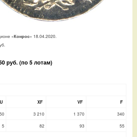
ционе «
Конрос
» 18.04.2020.
уб.
0 руб. (по 5 лотам)
U
XF
VF
F
50
3 210
1 370
340
5
82
93
55