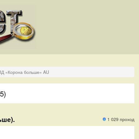
 ПД «Корона больше» AU
5)
ьше).
1 029 проход