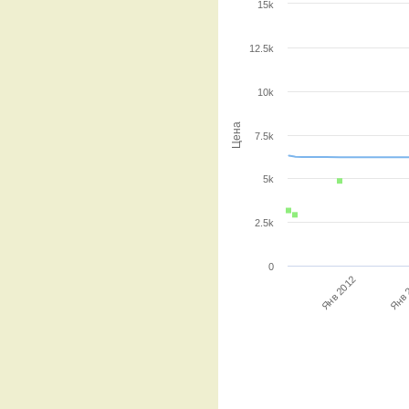
15k
12.5k
10k
Цена
7.5k
5k
2.5k
0
Янв 2012
Янв 