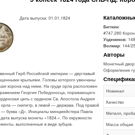
Каталожны
Дата выпуска: 01.01.1824
Биткин
:
#747.280 Коро
Уздеников
: 14
Волмар
: 144/2
Авторы
Монетный двор
Оформление гу
твенный Герб Российской империи — двуглавый
Специфика
ущенными крыльями. Головы которого увенчаны
шая корона над ними. На груди орла расположен
Номинал
бражением Георгия Победоносца, поражающего
орденская цепь с орденом Св. Апостола Андрея
Качество
 орла — скипетр, в левой — держава. Под правой
й — буква «Д». Инициалы минцмейстера Павла
Металл, проб
дата выпуска монеты «1824.». По окружности
менты, выполненные в виде зубцов.
Масса общая