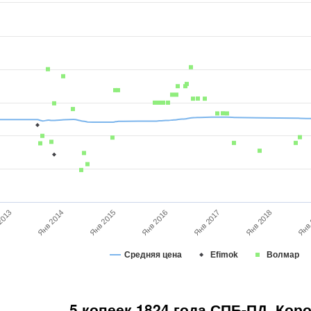
Янв 2014
Янв 2017
Янв 2015
Янв 2018
Янв 2016
2013
Янв
Средняя цена
Efimok
Волмар
5 копеек 1824 года СПБ-ПД. Кор