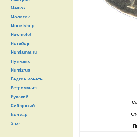
Мешок
Молоток
Monetshop
Newmolot
Нотеборг
Numismat.ru
Нумизма
Numizrus
Редкие монеты
Ретромания
Русский
Со
Сибирский
Ст
Волмар
Знак
П