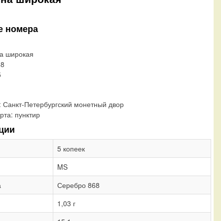
е номера
на широкая
88
5
:
Санкт-Петербургский монетный двор
рта:
пунктир
ции
5 копеек
MS
а
Серебро 868
1,03 г