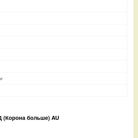
рг
Д (Корона больше) AU