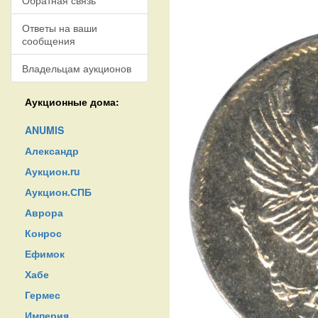
Обратная связь
Ответы на ваши
сообщения
Владельцам аукционов
Аукционные дома:
ANUMIS
Александр
Аукцион.ru
Аукцион.СПБ
Аврора
Конрос
Ефимок
Хабе
Гермес
Империя