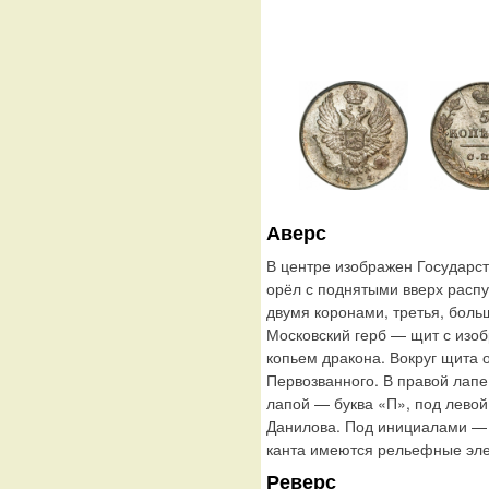
Аверс
В центре изображен Государс
орёл с поднятыми вверх расп
двумя коронами, третья, боль
Московский герб — щит с изо
копьем дракона. Вокруг щита 
Первозванного. В правой лапе
лапой — буква «П», под лево
Данилова. Под инициалами — 
канта имеются рельефные эле
Реверс