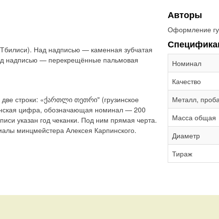
Авторы
Оформление гу
Специфика
(Тбилиси). Над надписью — каменная зубчатая
Под надписью — перекрещённые пальмовая
Номинал
Качество
 две строки: «ქართლი თეთრი" (грузинское
Металл, проб
инская цифра, обозначающая номинал — 200
Масса общая
писи указан год чеканки. Под ним прямая черта.
циалы минцмейстера Алексея Карпинского.
Диаметр
Тираж