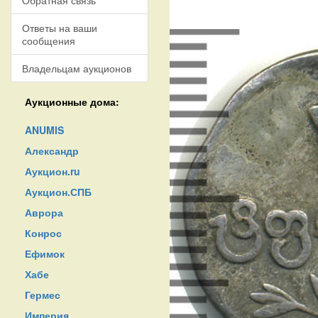
Обратная связь
Ответы на ваши
сообщения
Владельцам аукционов
Аукционные дома:
ANUMIS
Александр
Аукцион.ru
Аукцион.СПБ
Аврора
Конрос
Ефимок
Хабе
Гермес
Империя