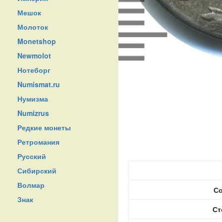
Мешок
Молоток
Monetshop
Newmolot
Нотеборг
Numismat.ru
Нумизма
Numizrus
Редкие монеты
Ретромания
Русский
Сибирский
Волмар
Со
Знак
Ст