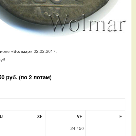
ционе «
Волмар
» 02.02.2017.
уб.
0 руб. (по 2 лотам)
U
XF
VF
F
24 450