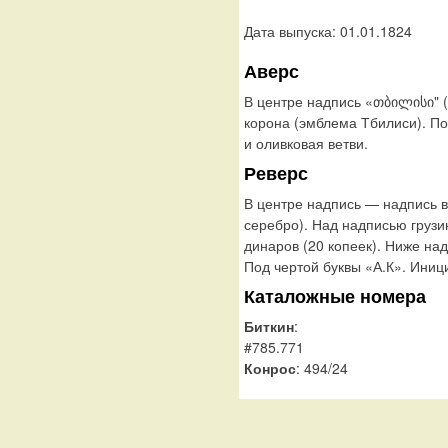
Дата выпуска: 01.01.1824
Аверс
В центре надпись «თბილისი" 
корона (эмблема Тбилиси). 
и оливковая ветви.
Реверс
В центре надпись — надпись в
серебро). Над надписью груз
динаров (20 копеек). Ниже над
Под чертой буквы «А.К». Ини
Каталожные номера
Биткин
:
#785.771
Конрос
: 494/24