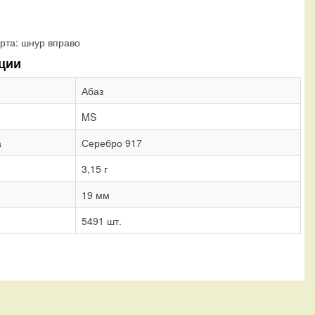
рта:
шнур вправо
ции
Абаз
MS
а
Серебро 917
3,15 г
19 мм
5491 шт.