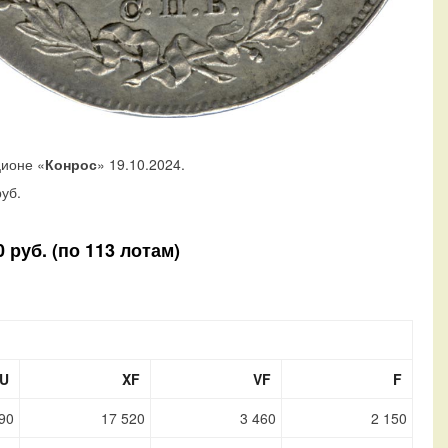
ционе «
Конрос
» 19.10.2024.
уб.
 руб. (по 113 лотам)
U
XF
VF
F
90
17 520
3 460
2 150