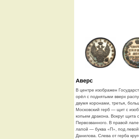
Аверс
В центре изображен Государс
орёл с поднятыми вверх расп
двумя коронами, третья, боль
Московский герб — щит с изо
копьем дракона. Вокруг щита 
Первозванного. В правой лапе
лапой — буква «П», под лево
Данилова. Слева от герба кр