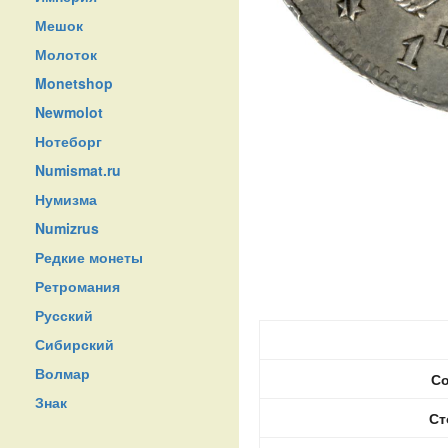
Мешок
Молоток
Monetshop
Newmolot
Нотеборг
Numismat.ru
Нумизма
Numizrus
Редкие монеты
Ретромания
Русский
Сибирский
Волмар
Со
Знак
Ст