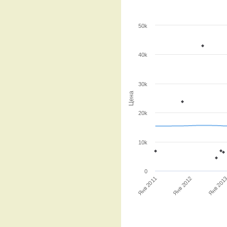
50k
40k
30k
Цена
20k
10k
0
Янв 201
Янв 2012
Янв 2011