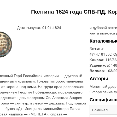
Полтина 1824 года СПБ-ПД. Ко
Дата выпуска: 01.01.1824
и дубовой ветв
канта имеются 
Каталожны
Биткин
:
#744.181 л/с: О
Конрос
: 116/36
Уздеников
: 14
Волмар
: 103/2
твенный Герб Российской империи — двуглавый
Авторы
ущенными крыльями. Головы которого увенчаны
Монетный двор
шая корона над ними. На груди орла расположен
Оформление гу
бражением Георгия Победоносца, поражающего
орденская цепь с орденом Св. Апостола Андрея
Специфика
 орла — скипетр, в левой — держава. Под правой
й — буква «Д». Инициалы минцмейстера Павла
Номинал
уговая надпись — «МОНЕТА», справа —