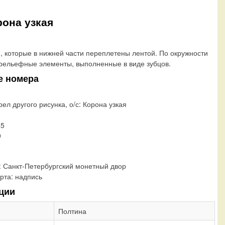
рона узкая
и, которые в нижней части переплетены лентой. По окружности
рельефные элементы, выполненные в виде зубцов.
е номера
рел другого рисунка, о/с: Корона узкая
85
9
:
Санкт-Петербургский монетный двор
рта:
надпись
ции
Полтина