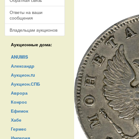
Обратная связь
Ответы на ваши
сообщения
Владельцам аукционов
Аукционные дома:
ANUMIS
Александр
Аукцион.ru
Аукцион.СПБ
Аврора
Конрос
Ефимок
Хабе
Гермес
Империя