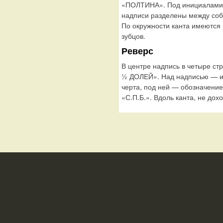
«ПОЛТИНА». Под инициалами 
надписи разделены между соб
По окружности канта имеются
зубцов.
Реверс
В центре надпись в четыре с
½ ДОЛЕЙ». Над надписью — и
черта, под ней — обозначение
«С.П.Б.». Вдоль канта, не дох