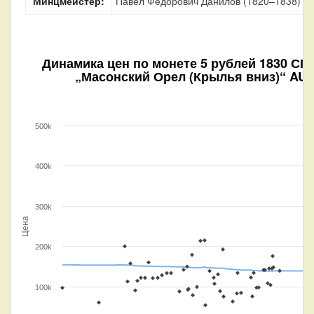
Минцмейстер:
Павел Фёдорович Данилов (1820–1838)
Динамика цен по монете
5 рублей 1830 СП
„Масонский Орел (Крылья вниз)“ AU
500k
400k
300k
Цена
200k
100k