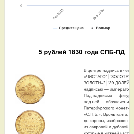
0
Янв 2020
Янв 2015
Средняя цена
Волмар
5 рублей 1830 года СПБ-ПД
В центре надпись в четыр
«ЧИСТАГО"│"ЗОЛОТА"│"
ЗОЛОТН="│"39 ДОЛЕЙ».
надписью — императорск
Под надписью — фигурна
под ней — обозначение 
Петербургского монетног
«С.П.Б.». Вдоль канта, н
до короны, изображен ве
из лавровой и дубовой ве
которые в нижней части 