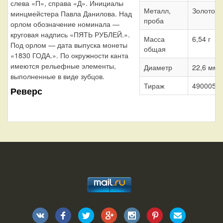
слева «П», справа «Д». Инициалы
Металл,
Золото 9
минцмейстера Павла Данилова. Над
проба
орлом обозначение номинала —
круговая надпись «ПЯТЬ РУБЛЕЙ.».
Масса
6,54 г
Под орлом — дата выпуска монеты
общая
«1830 ГОДА.». По окружности канта
имеются рельефные элементы,
Диаметр
22,6 мм
выполненные в виде зубцов.
Тираж
490005 ш
Реверс