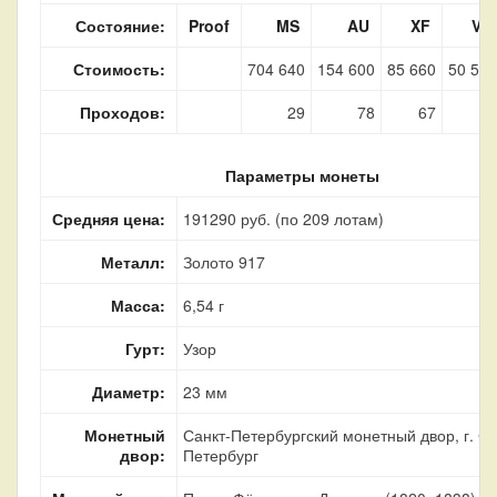
Состояние:
Proof
MS
AU
XF
VF
Стоимость:
704 640
154 600
85 660
50 550
Проходов:
29
78
67
33
Параметры монеты
Средняя цена:
191290 руб. (по 209 лотам)
Металл:
Золото 917
Масса:
6,54 г
Гурт:
Узор
Диаметр:
23 мм
Монетный
Санкт-Петербургский монетный двор, г. Са
двор:
Петербург