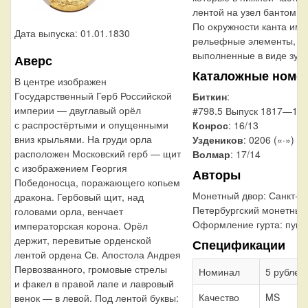
лентой на узел бантом.
По окружности канта им
Дата выпуска: 01.01.1830
рельефные элементы,
выполненные в виде зубц
Аверс
Каталожные номе
В центре изображен
Государственный Герб Российской
Биткин
:
империи — двуглавый орёл
#798.5 Выпуск 1817—1831
с распростёртыми и опущенными
Конрос
: 16/13
вниз крыльями. На груди орла
Уздеников
: 0206 («·»)
расположен Московский герб — щит
Волмар
: 17/14
с изображением Георгия
Авторы
Победоносца, поражающего копьем
Монетный двор:
Санкт-
дракона. Гербовый щит, над
Петербургский монетный
головами орла, венчает
Оформление гурта:
пунк
императорская корона. Орёл
держит, перевитые орденской
Спецификации
лентой ордена Св. Апостола Андрея
Первозванного, громовые стрелы
Номинал
5 рублей
и факел в правой лапе и лавровый
Качество
MS
венок — в левой. Под лентой буквы: