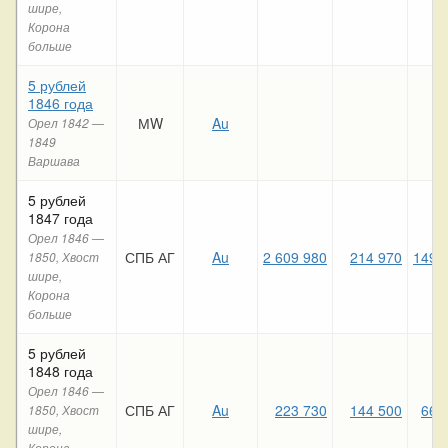
шире,
Корона
больше
5 рублей
1846 года
МW
Au
Орел 1842 —
1849
Варшава
5 рублей
1847 года
Орел 1846 —
СПБ АГ
Au
2 609 980
214 970
149 
1850, Хвост
шире,
Корона
больше
5 рублей
1848 года
Орел 1846 —
СПБ АГ
Au
223 730
144 500
66 
1850, Хвост
шире,
Корона