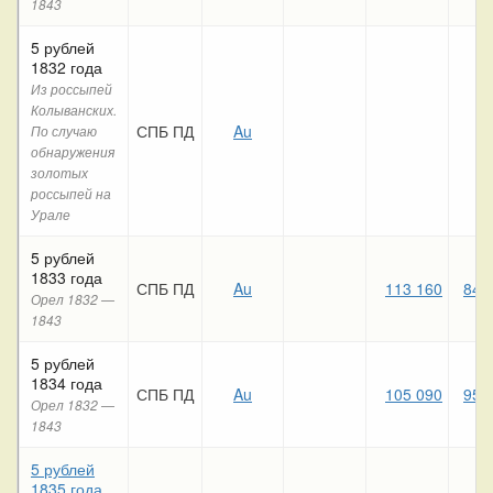
1843
5 рублей
1832 года
Из россыпей
Колыванских.
СПБ ПД
Au
По случаю
обнаружения
золотых
россыпей на
Урале
5 рублей
1833 года
СПБ ПД
Au
113 160
84 
Орел 1832 —
1843
5 рублей
1834 года
СПБ ПД
Au
105 090
95 
Орел 1832 —
1843
5 рублей
1835 года