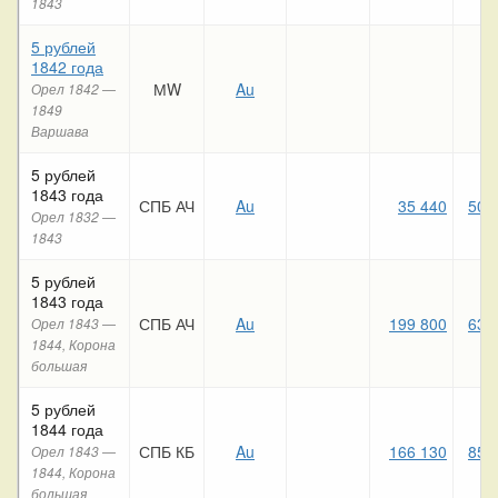
1843
5 рублей
1842 года
МW
Au
Орел 1842 —
1849
Варшава
5 рублей
1843 года
СПБ АЧ
Au
35 440
50 
Орел 1832 —
1843
5 рублей
1843 года
СПБ АЧ
Au
199 800
63 
Орел 1843 —
1844, Корона
большая
5 рублей
1844 года
СПБ КБ
Au
166 130
85 
Орел 1843 —
1844, Корона
большая