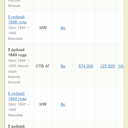
больше
5 рублей
1848 года
МW
Au
Орел 1842 —
1849
Варшава
5 рублей
1849 года
Орел 1846 —
СПБ АГ
Au
574 000
125 020
102 
1850, Хвост
шире,
Корона
больше
5 рублей
1849 года
МW
Au
Орел 1842 —
1849
Варшава
5 рублей