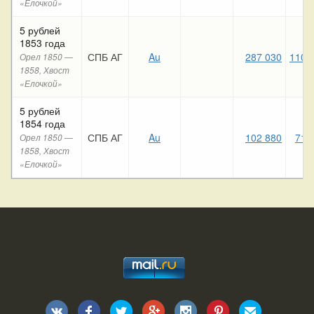
«Елочкой»
5 рублей
1853 года
СПБ АГ
Au
287 030
110 
Орел 1850 —
1858, Хвост
«Елочкой»
5 рублей
1854 года
СПБ АГ
Au
102 880
71 
Орел 1850 —
1858, Хвост
«Елочкой»