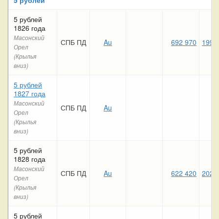
5 рублей
1826 года
Масонский
СПБ ПД
Au
692 970
199 
Орел
(Крылья
вниз)
5 рублей
1827 года
Масонский
СПБ ПД
Au
Орел
(Крылья
вниз)
5 рублей
1828 года
Масонский
СПБ ПД
Au
622 420
202 
Орел
(Крылья
вниз)
5 рублей