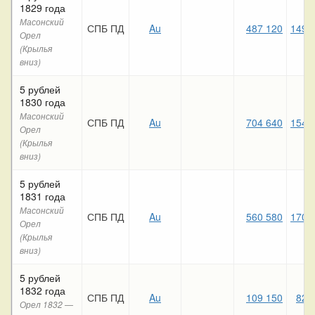
1829 года
Масонский
СПБ ПД
Au
487 120
149 
Орел
(Крылья
вниз)
5 рублей
1830 года
Масонский
СПБ ПД
Au
704 640
154 
Орел
(Крылья
вниз)
5 рублей
1831 года
Масонский
СПБ ПД
Au
560 580
170 
Орел
(Крылья
вниз)
5 рублей
1832 года
СПБ ПД
Au
109 150
82 
Орел 1832 —