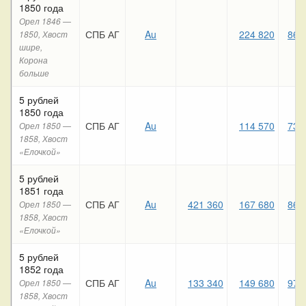
1850 года
Орел 1846 —
СПБ АГ
Au
224 820
86 
1850, Хвост
шире,
Корона
больше
5 рублей
1850 года
СПБ АГ
Au
114 570
73 
Орел 1850 —
1858, Хвост
«Елочкой»
5 рублей
1851 года
СПБ АГ
Au
421 360
167 680
86 
Орел 1850 —
1858, Хвост
«Елочкой»
5 рублей
1852 года
СПБ АГ
Au
133 340
149 680
97 
Орел 1850 —
1858, Хвост