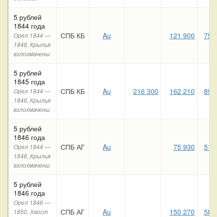
5 рублей
1844 года
СПБ КБ
Au
121 900
75 
Орел 1844 —
1846, Крылья
взлохмачены
5 рублей
1845 года
СПБ КБ
Au
216 300
162 210
89 
Орел 1844 —
1846, Крылья
взлохмачены
5 рублей
1846 года
СПБ АГ
Au
75 930
51 
Орел 1844 —
1846, Крылья
взлохмачены
5 рублей
1846 года
Орел 1846 —
СПБ АГ
Au
150 270
58 
1850, Хвост