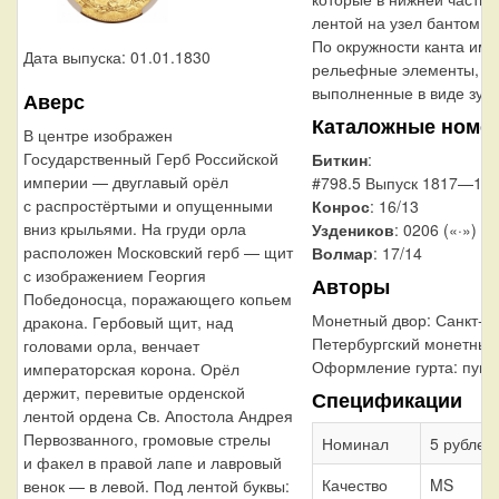
лентой на узел бантом.
По окружности канта им
Дата выпуска: 01.01.1830
рельефные элементы,
выполненные в виде зубц
Аверс
Каталожные номе
В центре изображен
Государственный Герб Российской
Биткин
:
империи — двуглавый орёл
#798.5 Выпуск 1817—1831
с распростёртыми и опущенными
Конрос
: 16/13
вниз крыльями. На груди орла
Уздеников
: 0206 («·»)
расположен Московский герб — щит
Волмар
: 17/14
с изображением Георгия
Авторы
Победоносца, поражающего копьем
Монетный двор:
Санкт-
дракона. Гербовый щит, над
Петербургский монетный
головами орла, венчает
Оформление гурта:
пунк
императорская корона. Орёл
держит, перевитые орденской
Спецификации
лентой ордена Св. Апостола Андрея
Первозванного, громовые стрелы
Номинал
5 рублей
и факел в правой лапе и лавровый
Качество
MS
венок — в левой. Под лентой буквы: