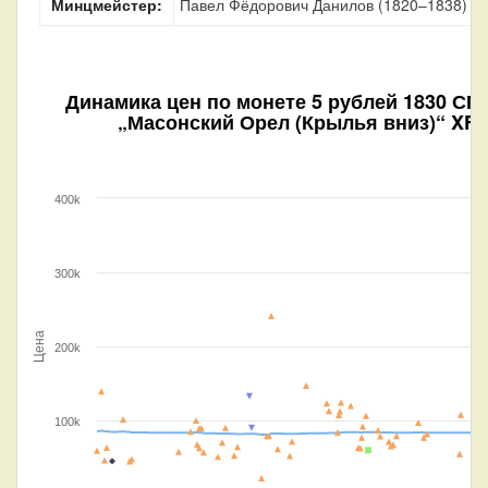
Минцмейстер:
Павел Фёдорович Данилов (1820–1838)
Динамика цен по монете
5 рублей 1830 СП
„Масонский Орел (Крылья вниз)“ XF
400k
300k
Цена
200k
100k