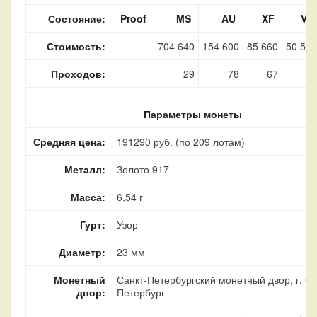
Состояние:
Proof
MS
AU
XF
VF
Стоимость:
704 640
154 600
85 660
50 550
Проходов:
29
78
67
33
Параметры монеты
Средняя цена:
191290 руб. (по 209 лотам)
Металл:
Золото 917
Масса:
6,54 г
Гурт:
Узор
Диаметр:
23 мм
Монетный
Санкт-Петербургский монетный двор, г. Са
двор:
Петербург