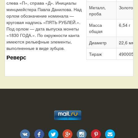
слева «П», справа «Д». Инициалы
Металл,
Золото 9
минцмейстера Павла Данилова. Над
проба
орлом обозначение номинала —
круговая надпись «ПЯТЬ РУБЛЕЙ.».
Масса
6,54 г
Под орлом — дата выпуска монеты
общая
«1830 ГОДА.». По окружности канта
имеются рельефные элементы,
Диаметр
22,6 мм
выполненные в виде зубцов.
Тираж
490005 ш
Реверс