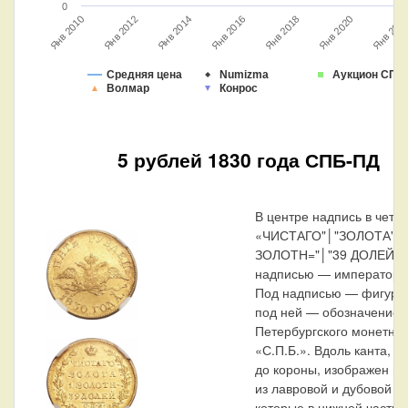
0
Янв 2010
Янв 2014
Янв 2018
Янв 202
Янв 2012
Янв 2016
Янв 2020
Средняя цена
Numizma
Аукцион СПБ
Волмар
Конрос
5 рублей 1830 года СПБ-ПД
В центре надпись в четыр
«ЧИСТАГО"│"ЗОЛОТА"│"
ЗОЛОТН="│"39 ДОЛЕЙ».
надписью — императорск
Под надписью — фигурна
под ней — обозначение 
Петербургского монетног
«С.П.Б.». Вдоль канта, н
до короны, изображен ве
из лавровой и дубовой ве
которые в нижней части 