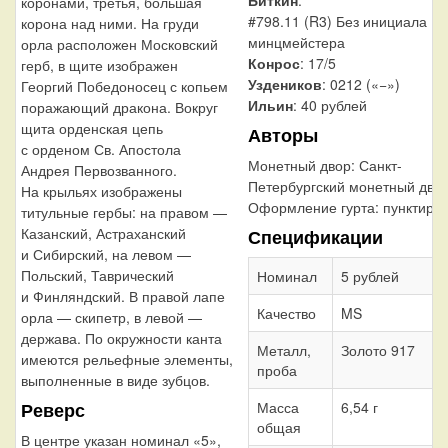
коронами, третья, большая
#798.11 (R3) Без инициала
корона над ними. На груди
минцмейстера
орла расположен Московский
Конрос
: 17/5
герб, в щите изображен
Уздеников
: 0212 («−»)
Георгий Победоносец с копьем
Ильин
: 40 рублей
поражающий дракона. Вокруг
щита орденская цепь
Авторы
с орденом Св. Апостола
Монетный двор:
Санкт-
Андрея Первозванного.
Петербургский монетный дво
На крыльях изображены
Оформление гурта:
пунктир
титульные гербы: на правом —
Казанский, Астраханский
Спецификации
и Сибирский, на левом —
Польский, Таврический
Номинал
5 рублей
и Финляндский. В правой лапе
Качество
MS
орла — скипетр, в левой —
держава. По окружности канта
Металл,
Золото 917
имеются рельефные элементы,
проба
выполненные в виде зубцов.
Реверс
Масса
6,54 г
общая
В центре указан номинал «5»,