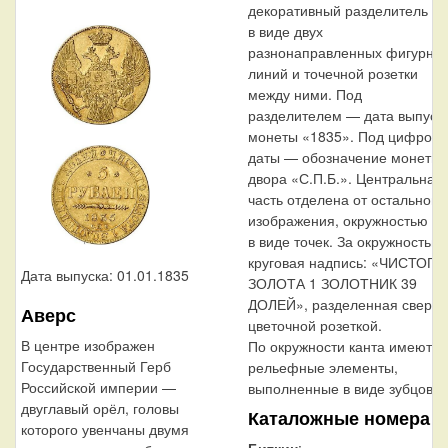
декоративный разделитель
в виде двух
разнонаправленных фигурны
линий и точечной розетки
между ними. Под
разделителем — дата выпуск
монеты «1835». Под цифрой
даты — обозначение монетно
двора «С.П.Б.». Центральная
часть отделена от остального
изображения, окружностью
в виде точек. За окружностью
круговая надпись: «ЧИСТОГО
Дата выпуска: 01.01.1835
ЗОЛОТА 1 ЗОЛОТНИК 39
ДОЛЕЙ», разделенная сверху
Аверс
цветочной розеткой.
В центре изображен
По окружности канта имеются
Государственный Герб
рельефные элементы,
Российской империи —
выполненные в виде зубцов.
двуглавый орёл, головы
Каталожные номера
которого увенчаны двумя
Биткин
: